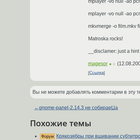
mplayer -vo null -ao pcm
mplayer -vo null -ao pcm
mkvmerge -o film.mkv fi
Matroska rocks!
__disclamer: just a hin
magesor
(
12.08.20
★☆
Ссылка
Вы не можете добавлять комментарии в эту т
←
gnome-panel-2.14.3 не собираеЦа
Похожие темы
Крякозябры при вшивании субтитро
Форум