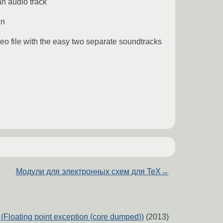
an audio track
in
eo file with the easy two separate soundtracks
Модули для электронных схем для TeX
→
Floating point exception (core dumped))
(2013)