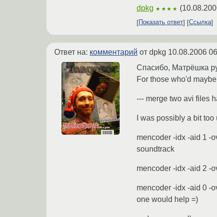
dpkg
(
10.08.200
★★★★
Показать ответ
Ссылка
Ответ на:
комментарий
от dpkg
10.08.2006 06
Спасибо, Матрёшка ру
For those who'd maybe go
--- merge two avi files 
I was possibly a bit too 
mencoder -idx -aid 1 -o
soundtrack
mencoder -idx -aid 2 -o
mencoder -idx -aid 0 -o
one would help =)