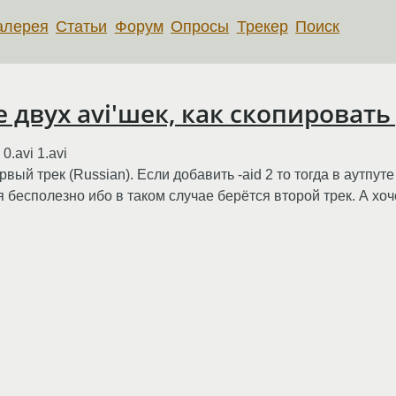
алерея
Статьи
Форум
Опросы
Трекер
Поиск
 двух avi'шек, как скопироват
0.avi 1.avi
рвый трек (Russian). Если добавить -aid 2 то тогда в аутпут
ся бесполезно ибо в таком случае берётся второй трек. А хоче