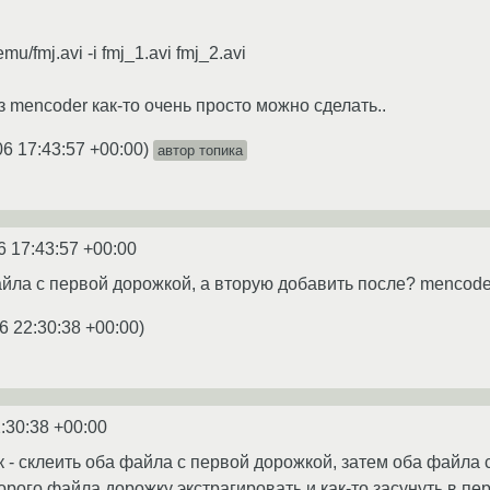
mu/fmj.avi -i fmj_1.avi fmj_2.avi
 mencoder как-то очень просто можно сделать..
06 17:43:57 +00:00
)
автор топика
6 17:43:57 +00:00
йла с первой дорожкой, а вторую добавить после? mencoder'
6 22:30:38 +00:00
)
:30:38 +00:00
к - склеить оба файла с первой дорожкой, затем оба файла 
орого файла дорожку экстрагировать и как-то засунуть в пе