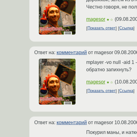
Честно говоря, не пол
magesor
(
09.08.20
★☆
Показать ответ
Ссылка
Ответ на:
комментарий
от magesor
09.08.200
mplayer -vo null -aid 
обратно запихнуть?
magesor
(
10.08.20
★☆
Показать ответ
Ссылка
Ответ на:
комментарий
от magesor
10.08.200
Покурил маны, и натк