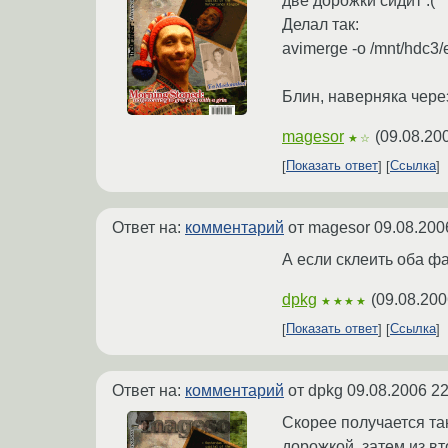
две дорожки сидит :(
Делал так:
avimerge -o /mnt/hdc3/e
Блин, наверняка через
magesor
(
09.08.20
★☆
Показать ответ
Ссылка
Ответ на:
комментарий
от magesor
09.08.200
А если склеить оба фа
dpkg
(
09.08.200
★★★★
Показать ответ
Ссылка
Ответ на:
комментарий
от dpkg
09.08.2006 22
Скорее получается та
дорожкой, затем из вт