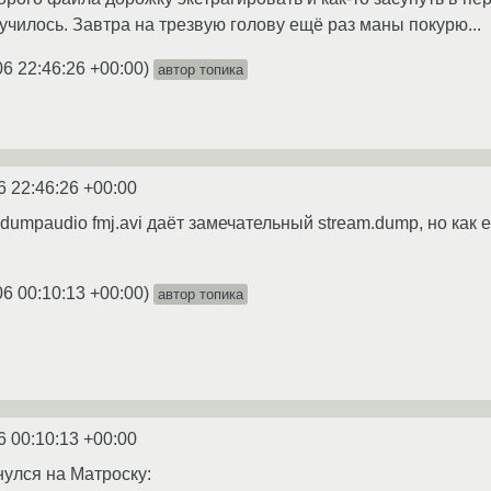
училось. Завтра на трезвую голову ещё раз маны покурю...
06 22:46:26 +00:00
)
автор топика
6 22:46:26 +00:00
1 -dumpaudio fmj.avi даёт замечательный stream.dump, но как е
06 00:10:13 +00:00
)
автор топика
6 00:10:13 +00:00
нулся на Матроску: