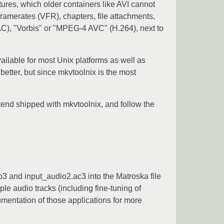
tures, which older containers like AVI cannot
ramerates (VFR), chapters, file attachments,
), "Vorbis" or "MPEG-4 AVC" (H.264), next to
vailable for most Unix platforms as well as
etter, but since mkvtoolnix is the most
tend shipped with mkvtoolnix, and follow the
p3 and input_audio2.ac3 into the Matroska file
ple audio tracks (including fine-tuning of
ocumentation of those applications for more