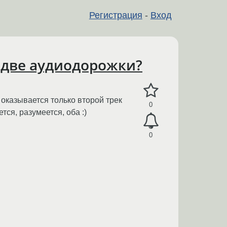
Регистрация
-
Вход
ь две аудиодорожки?
е оказывается только второй трек
0
тся, разумеется, оба :)
0