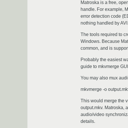
Matroska is a free, open
handle. For example, Ma
error detection code (
nothing handled by AVI
The tools required to cr
Windows. Because Matros
common, and is supporte
Probably the easiest wa
guide to mkvmerge GU
You may also mux audio
mkvmerge -o output.mk
This would merge the vi
output.mkv. Matroska, as
audio/video synchronizat
details.