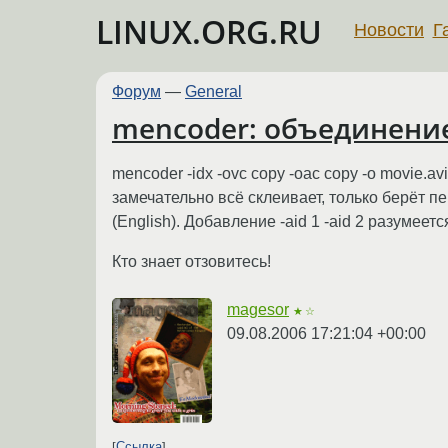
LINUX.ORG.RU
Новости
Г
Форум
—
General
mencoder: объединение
mencoder -idx -ovc copy -oac copy -o movie.avi 
замечательно всё склеивает, только берёт пе
(English). Добавление -aid 1 -aid 2 разумеет
Кто знает отзовитесь!
magesor
★☆
09.08.2006 17:21:04 +00:00
Ссылка