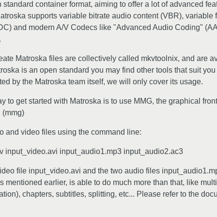
 standard container format, aiming to offer a lot of advanced fea
troska supports variable bitrate audio content (VBR), variable f
EDC) and modern A/V Codecs like "Advanced Audio Coding" (AAC
.
eate Matroska files are collectively called mkvtoolnix, and are a
ka is an open standard you may find other tools that suit you b
d by the Matroska team itself, we will only cover its usage.
y to get started with Matroska is to use MMG, the graphical fron
I (mmg)
 and video files using the command line:
v input_video.avi input_audio1.mp3 input_audio2.ac3
deo file input_video.avi and the two audio files input_audio1.m
 mentioned earlier, is able to do much more than that, like multi
ion), chapters, subtitles, splitting, etc... Please refer to the d