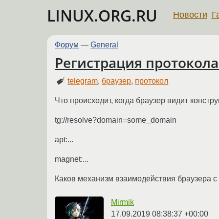
LINUX.ORG.RU
Новости
Г
Форум
—
General
Регистрация протокола 
telegram
,
браузер
,
протокол
Что происходит, когда браузер видит констру
tg://resolve?domain=some_domain
apt:...
magnet:...
Каков механизм взаимодействия браузера с 
Mirmik
17.09.2019 08:38:37 +00:00