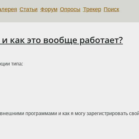
алерея
Статьи
Форум
Опросы
Трекер
Поиск
и как это вообще работает?
кции типа:
внешними программами и как я могу зарегистрировать сво