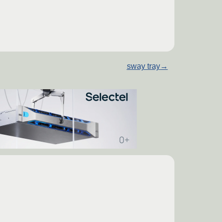
sway tray
→