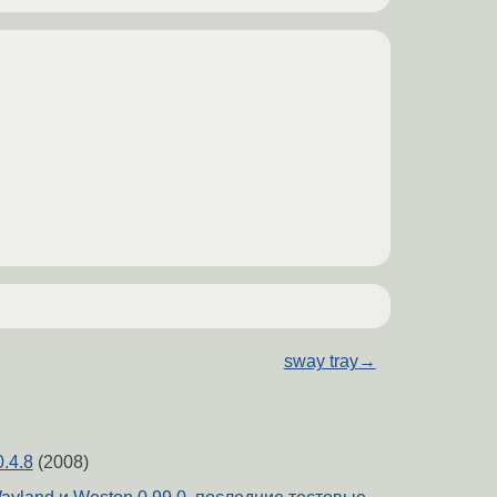
sway tray
→
0.4.8
(2008)