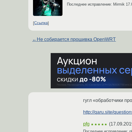
Последнее исправление: Mirmik
17.
Ссылка
←
Не собирается прошивка OpenWRT
гугл «обработчики пр
http://qaru.site/questi
pfg
(
17.09.201
★★★★★
Последнее исправление: p