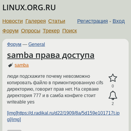
LINUX.ORG.RU
Новости
Галерея
Статьи
Регистрация
-
Вход
Форум
Опросы
Трекер
Поиск
Форум
—
General
samba права доступа
samba
люди подскажите почему невозможно
копировать файло в примонтированную cifs
0
директорию, говорит прав нет. На серваке
директория 777 и в самба конфиге стоит
writeable yes
2
[img]https://d.radikal.ru/d22/1909/8a/5d159e101717t.jp
g[/img]