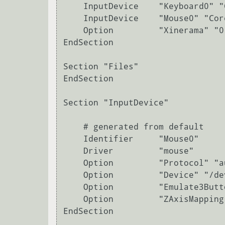
    InputDevice    "Keyboard0" "CoreKeyboard"

    InputDevice    "Mouse0" "CorePointer"

    Option         "Xinerama" "0"

EndSection

Section "Files"

EndSection

Section "InputDevice"

    # generated from default

    Identifier     "Mouse0"

    Driver         "mouse"

    Option         "Protocol" "auto"

    Option         "Device" "/dev/psaux"

    Option         "Emulate3Buttons" "no"

    Option         "ZAxisMapping" "4 5"

EndSection
