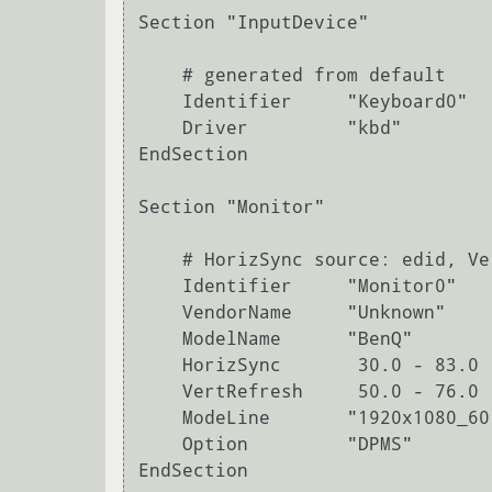
Section "InputDevice"

    # generated from default

    Identifier     "Keyboard0"

    Driver         "kbd"

EndSection

Section "Monitor"

    # HorizSync source: edid, VertRefresh source: edid

    Identifier     "Monitor0"

    VendorName     "Unknown"

    ModelName      "BenQ"

    HorizSync       30.0 - 83.0

    VertRefresh     50.0 - 76.0

    ModeLine       "1920x1080_60.0" 242.50 1920 2064 2264 2608 1080 1083 1088 1135 -hsync +vsync

    Option         "DPMS"

EndSection
