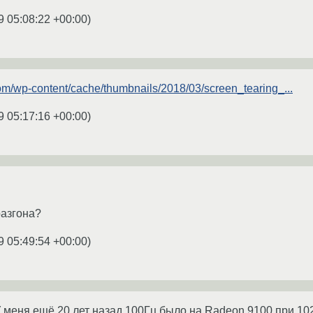
9 05:08:22 +00:00
)
com/wp-content/cache/thumbnails/2018/03/screen_tearing_...
9 05:17:16 +00:00
)
разгона?
9 05:49:54 +00:00
)
У меня ещё 20 лет назад 100Гц было на Radeon 9100 при 10