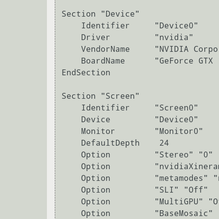
Section "Device"

    Identifier     "Device0"

    Driver         "nvidia"

    VendorName     "NVIDIA Corporation"

    BoardName      "GeForce GTX 1060"

EndSection

Section "Screen"

    Identifier     "Screen0"

    Device         "Device0"

    Monitor        "Monitor0"

    DefaultDepth    24

    Option         "Stereo" "0"

    Option         "nvidiaXineramaInfoOrder" "DFP-1"

    Option         "metamodes" "nvidia-auto-select +0+0 {ForceCompositionPipeline=On}"

    Option         "SLI" "Off"

    Option         "MultiGPU" "Off"

    Option         "BaseMosaic" "off"
