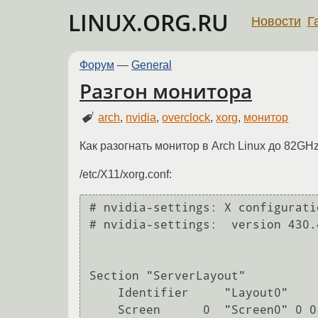
LINUX.ORG.RU
Новости
Г
Форум
—
General
Разгон монитора
arch
,
nvidia
,
overclock
,
xorg
,
монитор
Как разогнать монитор в Arch Linux до 82GHz
/etc/X11/xorg.conf:
# nvidia-settings: X configurati
# nvidia-settings:  version 430.4
Section "ServerLayout"

    Identifier     "Layout0"

    Screen      0  "Screen0" 0 0
