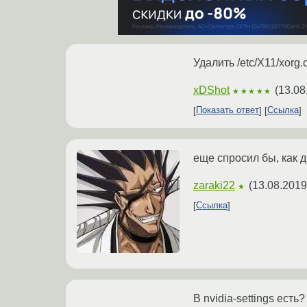
Удалить /etc/X11/xorg.
xDShot
(
13.08
★★★★★
Показать ответ
Ссылка
еще спросил бы, как 
zaraki22
(
13.08.2019
★
Ссылка
В nvidia-settings ест