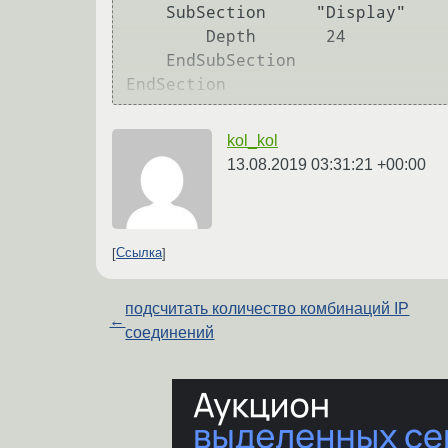
    SubSection     "Display"

        Depth       24

    EndSubSection

kol_kol
13.08.2019 03:31:21 +00:00
Ссылка
подсчитать количество комбинаций IP
←
соединений