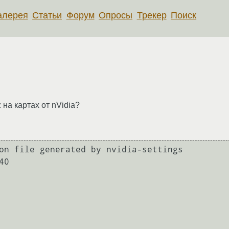
алерея
Статьи
Форум
Опросы
Трекер
Поиск
 на картах от nVidia?
on file generated by nvidia-settings

0
