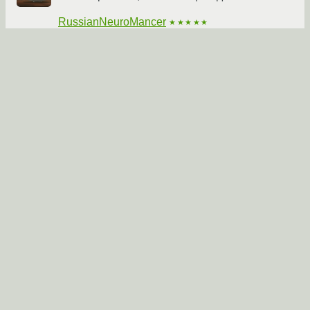
RussianNeuroMancer
★★★★★
11.10.2011 22:45:13 +00:00
Показать ответ
Ссылка
Ответ на:
комментарий
от RussianNeuroMancer
11.10.2011 22:45:13 +00:00
да всё разобрался. Как я понял видюшка не
могла в 2 монитора.
ggrn
★★★★★
12.10.2011 06:24:44 +00:00
автор топика
Ссылка
Вы не можете добавлять комментарии в эту тему. Тема
перемещена в архив.
←
Linux-hardware
→