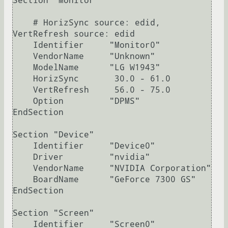
Section "Monitor"

    # HorizSync source: edid, 
VertRefresh source: edid

    Identifier     "Monitor0"

    VendorName     "Unknown"

    ModelName      "LG W1943"

    HorizSync       30.0 - 61.0

    VertRefresh     56.0 - 75.0

    Option         "DPMS"

EndSection

Section "Device"

    Identifier     "Device0"

    Driver         "nvidia"

    VendorName     "NVIDIA Corporation"

    BoardName      "GeForce 7300 GS"

EndSection

Section "Screen"

    Identifier     "Screen0"
