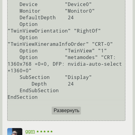
    Device         "Device0"

    Monitor        "Monitor0"

    DefaultDepth    24

    Option         
"TwinViewOrientation" "RightOf"

    Option         
"TwinViewXineramaInfoOrder" "CRT-0"

    Option         "TwinView" "1"

    Option         "metamodes" "CRT: 
1360x768 +0+0, DFP: nvidia-auto-select 
+1360+0"

    SubSection     "Display"

        Depth       24

    EndSubSection

EndSection

Развернуть
ggrn
★★★★★