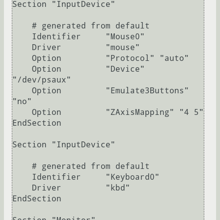
Section "InputDevice"

    # generated from default

    Identifier     "Mouse0"

    Driver         "mouse"

    Option         "Protocol" "auto"

    Option         "Device" 
"/dev/psaux"

    Option         "Emulate3Buttons" 
"no"

    Option         "ZAxisMapping" "4 5"

EndSection

Section "InputDevice"

    # generated from default

    Identifier     "Keyboard0"

    Driver         "kbd"

EndSection
