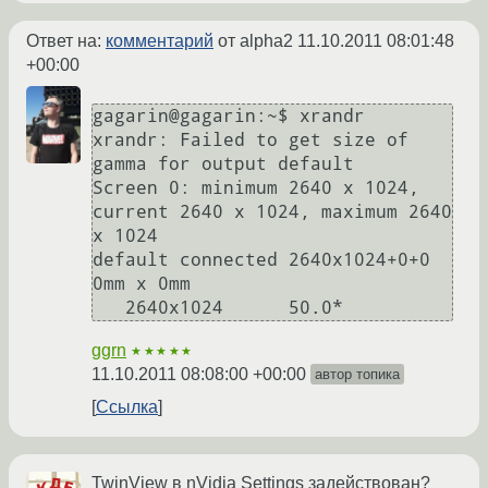
Ответ на:
комментарий
от alpha2
11.10.2011 08:01:48
+00:00
gagarin@gagarin:~$ xrandr 

xrandr: Failed to get size of 
gamma for output default

Screen 0: minimum 2640 x 1024, 
current 2640 x 1024, maximum 2640 
x 1024

default connected 2640x1024+0+0 
0mm x 0mm

ggrn
★★★★★
11.10.2011 08:08:00 +00:00
автор топика
Ссылка
TwinView в nVidia Settings задействован?