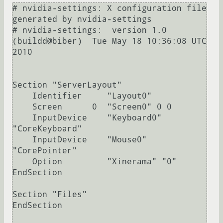
# nvidia-settings: X configuration file 
generated by nvidia-settings

# nvidia-settings:  version 1.0  
(buildd@biber)  Tue May 18 10:36:08 UTC 
2010

Section "ServerLayout"

    Identifier     "Layout0"

    Screen      0  "Screen0" 0 0

    InputDevice    "Keyboard0" 
"CoreKeyboard"

    InputDevice    "Mouse0" 
"CorePointer"

    Option         "Xinerama" "0"

EndSection

Section "Files"

EndSection
