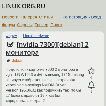
LINUX.ORG.RU
Новости
Галерея
Статьи
Регистрация
-
Вход
Форум
Опросы
Трекер
Поиск
Форум
—
Linux-hardware
[nvidia 7300][debian] 2
монитора
debian
Подключил к карточке 7300 2 монитора в
vga - LG W1943 и dvi - samsung 17" Samsung
0
копирует изображения с lg. настраивал
через nvidia-settings NVIDIA Driver
Version:195.36.31 как подружить так что бы
1
17 была с право от 19 и как бы
«продолжала» экран?