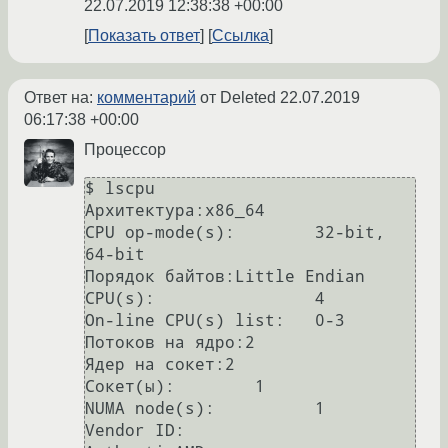
22.07.2019 12:38:38 +00:00
Показать ответ
Ссылка
Ответ на:
комментарий
от Deleted
22.07.2019
06:17:38 +00:00
Процессор
$ lscpu

Архитектура:x86_64

CPU op-mode(s):        32-bit, 
64-bit

Порядок байтов:Little Endian

CPU(s):                4

On-line CPU(s) list:   0-3

Потоков на ядро:2

Ядер на сокет:2

Сокет(ы):        1

NUMA node(s):          1

Vendor ID:             