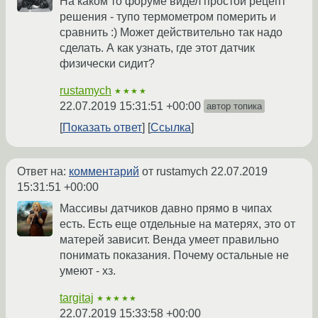
На каком то форуме видел простой рецепт
решения - тупо термометром померить и
сравнить :) Может действительно так надо
сделать. А как узнать, где этот датчик
физически сидит?
rustamych
★★★★
22.07.2019 15:31:51 +00:00
автор топика
Показать ответ
Ссылка
Ответ на:
комментарий
от rustamych
22.07.2019
15:31:51 +00:00
Массивы датчиков давно прямо в чипах
есть. Есть еще отдельные на матерях, это от
матерей зависит. Венда умеет правильно
понимать показания. Почему остальные не
умеют - хз.
targitaj
★★★★★
22.07.2019 15:33:58 +00:00