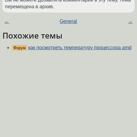
перемещена в архив.
←
General
→
Похожие темы
как посмотреть температуру процессора amd
Форум
fx-8350 в ubuntu?
(2013)
Sensors
(2013)
Форум
lm_sensors не показывает температуру.
(2022)
Форум
Температурные датчики.
(2012)
Форум
Температура
(2015)
Форум
Сильно шумит куллер
(2015)
Форум
Sensors и плата msi 870-g45
(2013)
Форум
измерить температуру процессора
Форум
threadripper
(2020)
Некорректные показатели температуры
Форум