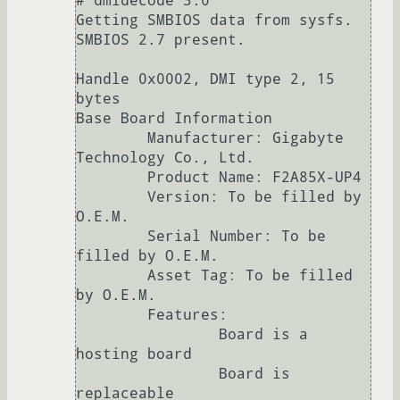
# dmidecode 3.0

Getting SMBIOS data from sysfs.

SMBIOS 2.7 present.

Handle 0x0002, DMI type 2, 15 
bytes

Base Board Information

	Manufacturer: Gigabyte 
Technology Co., Ltd.

	Product Name: F2A85X-UP4

	Version: To be filled by 
O.E.M.

	Serial Number: To be 
filled by O.E.M.

	Asset Tag: To be filled 
by O.E.M.

	Features:

		Board is a 
hosting board

		Board is 
replaceable
