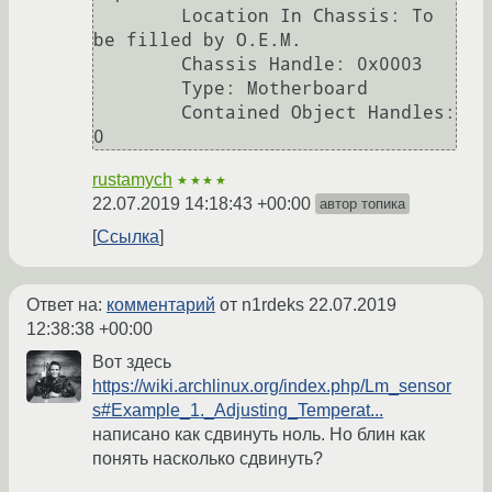
	Location In Chassis: To 
be filled by O.E.M.

	Chassis Handle: 0x0003

	Type: Motherboard

	Contained Object Handles: 
rustamych
★★★★
22.07.2019 14:18:43 +00:00
автор топика
Ссылка
Ответ на:
комментарий
от n1rdeks
22.07.2019
12:38:38 +00:00
Вот здесь
https://wiki.archlinux.org/index.php/Lm_sensor
s#Example_1._Adjusting_Temperat...
написано как сдвинуть ноль. Но блин как
понять насколько сдвинуть?