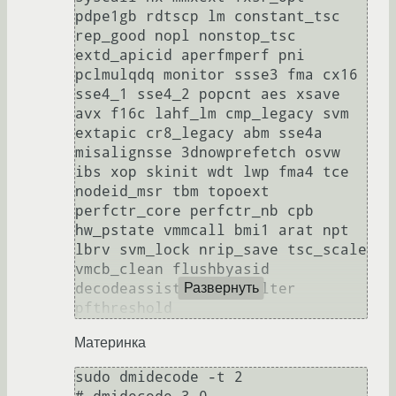
pdpe1gb rdtscp lm constant_tsc 
rep_good nopl nonstop_tsc 
extd_apicid aperfmperf pni 
pclmulqdq monitor ssse3 fma cx16 
sse4_1 sse4_2 popcnt aes xsave 
avx f16c lahf_lm cmp_legacy svm 
extapic cr8_legacy abm sse4a 
misalignsse 3dnowprefetch osvw 
ibs xop skinit wdt lwp fma4 tce 
nodeid_msr tbm topoext 
perfctr_core perfctr_nb cpb 
hw_pstate vmmcall bmi1 arat npt 
lbrv svm_lock nrip_save tsc_scale 
vmcb_clean flushbyasid 
decodeassists pausefilter 
Развернуть
Материнка
sudo dmidecode -t 2
