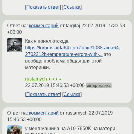
Показать ответ
Ссылка
Ответ на:
комментарий
от targitaj
22.07.2019 15:33:58
+00:00
Как я понял отсюда
https://forums.aida64.com/topic/1038-aida64-
2702212b-temperature-errors-with-...
это
вообще проблема общая для этой
материнки.
rustamych
★★★★
22.07.2019 15:46:53 +00:00
автор топика
Показать ответ
Ссылка
Ответ на:
комментарий
от rustamych
22.07.2019
15:46:53 +00:00
у меня машина на A10-7850K на матери