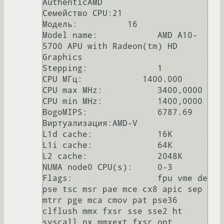
AuthenticAMD

Семейство CPU:21

Модель:          16

Model name:            AMD A10-
5700 APU with Radeon(tm) HD 
Graphics

Stepping:              1

CPU МГц:            1400.000

CPU max MHz:           3400,0000

CPU min MHz:           1400,0000

BogoMIPS:              6787.69

Виртуализация:AMD-V

L1d cache:             16K

L1i cache:             64K

L2 cache:              2048K

NUMA node0 CPU(s):     0-3

Flags:                 fpu vme de 
pse tsc msr pae mce cx8 apic sep 
mtrr pge mca cmov pat pse36 
clflush mmx fxsr sse sse2 ht 
syscall nx mmxext fxsr_opt 