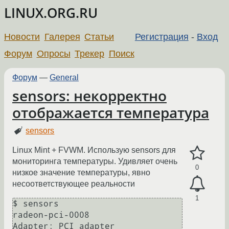
LINUX.ORG.RU
Новости
Галерея
Статьи
Регистрация
-
Вход
Форум
Опросы
Трекер
Поиск
Форум
—
General
sensors: некорректно
отображается температура
sensors
Linux Mint + FVWM. Использую sensors для
мониторинга температуры. Удивляет очень
0
низкое значение температуры, явно
несоответствующее реальности
1
$ sensors

radeon-pci-0008

Adapter: PCI adapter
