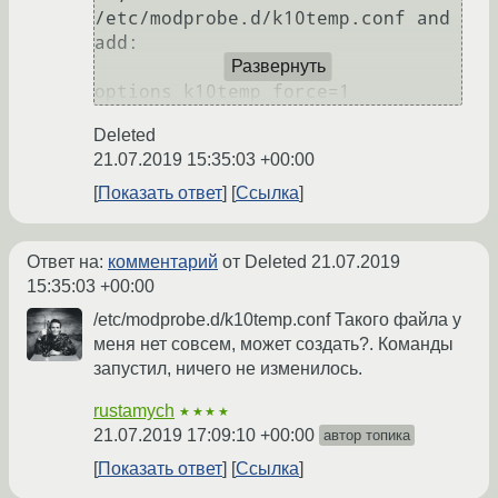
/etc/modprobe.d/k10temp.conf and 
add:

Развернуть
options k10temp force=1
Deleted
21.07.2019 15:35:03 +00:00
Показать ответ
Ссылка
Ответ на:
комментарий
от Deleted
21.07.2019
15:35:03 +00:00
/etc/modprobe.d/k10temp.conf Такого файла у
меня нет совсем, может создать?. Команды
запустил, ничего не изменилось.
rustamych
★★★★
21.07.2019 17:09:10 +00:00
автор топика
Показать ответ
Ссылка