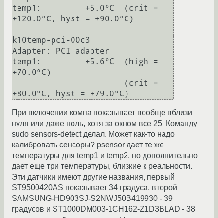
temp1:         +5.0°C  (crit = 
+120.0°C, hyst = +90.0°C)

k10temp-pci-00c3

Adapter: PCI adapter

temp1:         +5.6°C  (high = 
+70.0°C)

                       (crit = 
При включении компа показывает вообще вблизи
нуля или даже ноль, хотя за окном все 25. Команду
sudo sensors-detect делал. Может как-то надо
калибровать сенсоры? psensor дает те же
температуры для temp1 и temp2, но дополнительно
дает еще три температуры, близкие к реальности.
Эти датчики имеют другие названия, первый
ST9500420AS показывает 34 градуса, второй
SAMSUNG-HD903SJ-S2NWJ50B419930 - 39
градусов и ST1000DM003-1CH162-Z1D3BLAD - 38