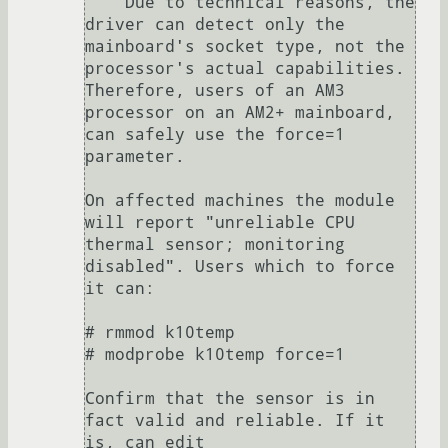
    Due to technical reasons, the 
driver can detect only the 
mainboard's socket type, not the 
processor's actual capabilities. 
Therefore, users of an AM3 
processor on an AM2+ mainboard, 
can safely use the force=1 
parameter.

On affected machines the module 
will report "unreliable CPU 
thermal sensor; monitoring 
disabled". Users which to force 
it can:

# rmmod k10temp

# modprobe k10temp force=1

Confirm that the sensor is in 
fact valid and reliable. If it 
is, can edit 