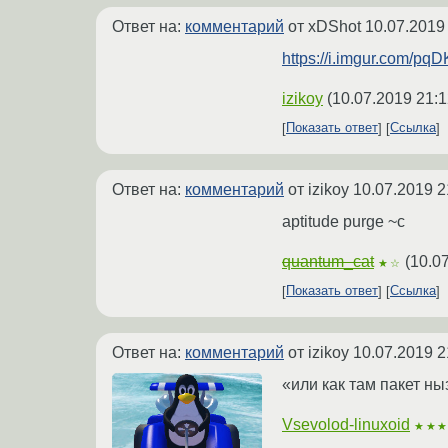
Ответ на:
комментарий
от xDShot
10.07.2019
https://i.imgur.com/p
izikoy
(
10.07.2019 21:1
Показать ответ
Ссылка
Ответ на:
комментарий
от izikoy
10.07.2019 2
aptitude purge ~c
quantum_cat
(
10.0
★☆
Показать ответ
Ссылка
Ответ на:
комментарий
от izikoy
10.07.2019 2
«или как там пакет ны
Vsevolod-linuxoid
★★