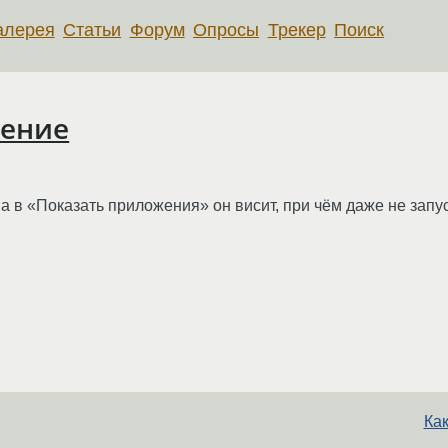
алерея
Статьи
Форум
Опросы
Трекер
Поиск
жение
 а в «Показать приложения» он висит, при чём даже не запуск
Как