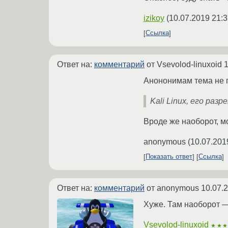
izikoy
(
10.07.2019 21:3
Ссылка
Ответ на:
комментарий
от Vsevolod-linuxoid
1
Анононимам тема не п
Kali Linux, его ра
Вроде же наоборот, мо
anonymous
(
10.07.201
Показать ответ
Ссылка
Ответ на:
комментарий
от anonymous
10.07.
Хуже. Там наоборот — 
Vsevolod-linuxoid
★★