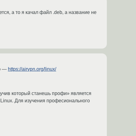
тся, а то я качал файл .deb, а название не
но —
https://airvpn.org/linux/
изучив который станешь профи» является
я Linux. Для изучения професионального