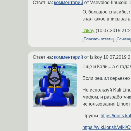
Ответ на:
комментарий
от Vsevolod-linuxoid
1
О, большое спасибо, я
знал какое вписывать
izikoy
(
10.07.2019 21:2
Показать ответы
Ссылка
Ответ на:
комментарий
от izikoy
10.07.2019 2
Ещё и Кали... а я гад
Если решил серьезно 
Не используй Kali Li
мифом, и разработчик
использования Linux 
Пруфы:
https://docs.ka
https://wiki.lor.sh/wi