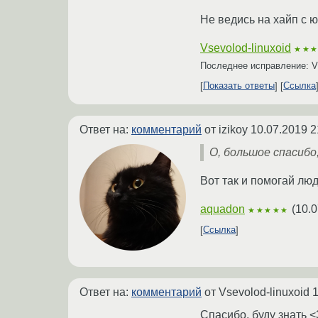
Не ведись на хайп с 
Vsevolod-linuxoid
★★
Последнее исправление: Vs
Показать ответы
Ссылка
Ответ на:
комментарий
от izikoy
10.07.2019 2
О, большое спасибо
Вот так и помогай л
aquadon
(
10.0
★★★★★
Ссылка
Ответ на:
комментарий
от Vsevolod-linuxoid
1
Спасибо, буду знать <