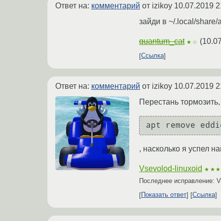
Ответ на:
комментарий
от izikoy
10.07.2019 2
зайди в ~/.local/share/
quantum_cat
(
10.0
★☆
Ссылка
Ответ на:
комментарий
от izikoy
10.07.2019 2
Перестань тормозить, 
apt remove eddi
, насколько я успел на
Vsevolod-linuxoid
★★
Последнее исправление: Vs
Показать ответ
Ссылка