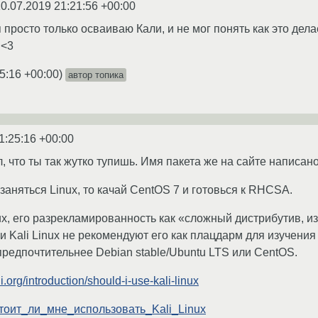
0.07.2019 21:21:56 +00:00
 просто только осваиваю Кали, и не мог понять как это делае
 <3
5:16 +00:00
)
автор топика
1:25:16 +00:00
ал, что ты так жутко тупишь. Имя пакета же на сайте написа
заняться Linux, то качай CentOS 7 и готовься к RHCSA.
nux, его разрекламированность как «сложный дистрибутив, 
и Kali Linux не рекомендуют его как плацдарм для изучени
предпочтительнее Debian stable/Ubuntu LTS или CentOS.
li.org/introduction/should-i-use-kali-linux
ki/Стоит_ли_мне_использовать_Kali_Linux