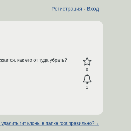
Регистрация
-
Вход
ается, как его от туда убрать?
0
1
 удалить гит клоны в папке root правильно?
→