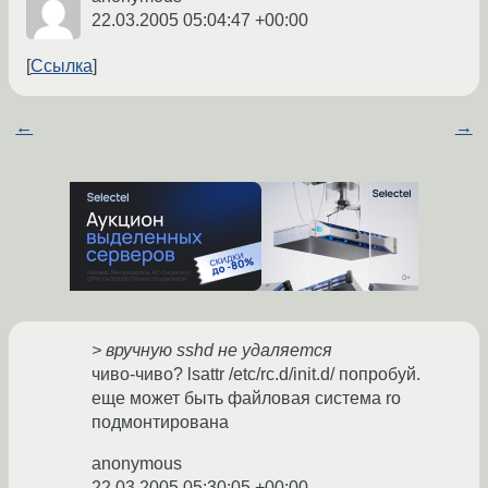
22.03.2005 05:04:47 +00:00
Ссылка
←
→
> вручную sshd не удаляется
чиво-чиво? lsattr /etc/rc.d/init.d/ попробуй.
еще может быть файловая система ro
подмонтирована
anonymous
22.03.2005 05:30:05 +00:00