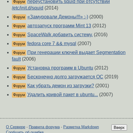
переустановить squid при отсутствии
Форум
/etc/init.d/squid
(2014)
«Замуровали Демоны!!!» :-)
(2000)
Форум
автозапуск программ Mint 13
(2012)
Форум
SpaceWalk добавить систему.
(2016)
Форум
fedora core 7 && mysql
(2007)
Форум
При генерации ключей выдает Segmentation
Форум
fault
(2006)
Установка программ в Ubuntu
(2012)
Форум
Бесконечно долго загружается ОС
(2019)
Форум
Как убрать демон из загрузки?
(2001)
Форум
Удалить кривой пакет в ubuntu...
(2007)
Форум
О Сервере
-
Правила форума
-
Разметка Markdown
Вверх
Сообщить об ошибке