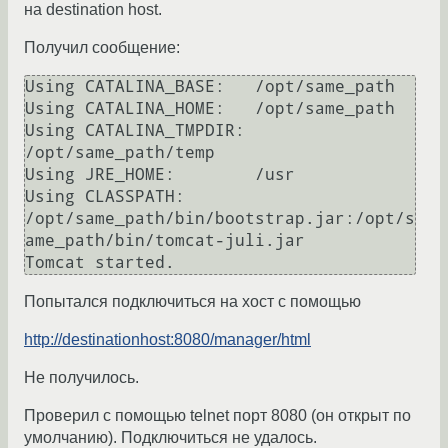
на destination host.
Получил сообщение:
Using CATALINA_BASE:   /opt/same_path

Using CATALINA_HOME:   /opt/same_path

Using CATALINA_TMPDIR: 
/opt/same_path/temp

Using JRE_HOME:        /usr

Using CLASSPATH: 
/opt/same_path/bin/bootstrap.jar:/opt/s
ame_path/bin/tomcat-juli.jar

Попытался подключиться на хост с помощью
http://destinationhost:8080/manager/html
Не получилось.
Проверил с помощью telnet порт 8080 (он открыт по
умолчанию). Подключиться не удалось.