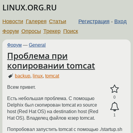
LINUX.ORG.RU
Новости
Галерея
Статьи
Регистрация
-
Вход
Форум
Опросы
Трекер
Поиск
Форум
—
General
Проблема при
копировании tomcat
backup
,
linux
,
tomcat
Всем привет.
0
Есть небольшая проблема. С помощью
Delphix был скопирован tomcat из source
host (Red Hat OS) на destination host (Red
1
Hat OS). Владелец файлов юзер tomcat.
Попробовал запустить tomcat с помощью ./startup.sh