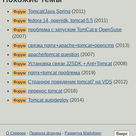
Tomcat/Java Spring
(2011)
Форум
fedora 14, openjdk, tomcat-5.5
(2011)
Форум
проблема с запуском TomCat в OpenSuse
Форум
(2007)
связка nginx+apache+tomcat+opencms
(2013)
Форум
apache/tomcat question
(2007)
Форум
Установка связи J2SDK + Ant+Tomcat
(2008)
Форум
nginx+tomcat проблема
(2019)
Форум
Странное поведение tomcat7 на VDS
(2012)
Форум
перенос tomcat
(2016)
Форум
Tomcat autodeploy
(2014)
Форум
О Сервере
-
Правила форума
-
Разметка Markdown
Вверх