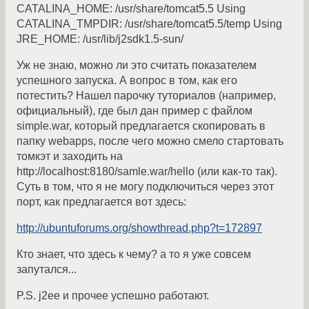
CATALINA_HOME: /usr/share/tomcat5.5 Using
CATALINA_TMPDIR: /usr/share/tomcat5.5/temp Using
JRE_HOME: /usr/lib/j2sdk1.5-sun/
Уж не знаю, можно ли это считать показателем
успешного запуска. А вопрос в том, как его
потестить? Нашел парочку туториалов (например,
официальный), где был дан пример с файлом
simple.war, который предлагается скопировать в
папку webapps, после чего можно смело стартовать
томкэт и заходить на
http://localhost:8180/samle.war/hello (или как-то так).
Суть в том, что я не могу подключиться через этот
порт, как предлагается вот здесь:
http://ubuntuforums.org/showthread.php?t=172897
Кто знает, что здесь к чему? а то я уже совсем
запутался...
P.S. j2ee и прочее успешно работают.