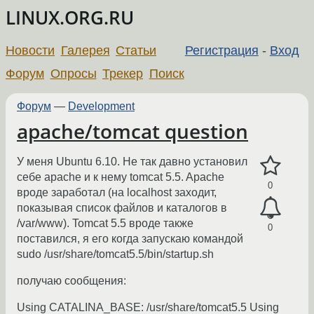
LINUX.ORG.RU
Новости
Галерея
Статьи
Регистрация
-
Вход
Форум
Опросы
Трекер
Поиск
Форум
—
Development
apache/tomcat question
У меня Ubuntu 6.10. Не так давно установил
себе apache и к нему tomcat 5.5. Apache
0
вроде заработал (на localhost заходит,
показывая список файлов и каталогов в
/var/www). Tomcat 5.5 вроде также
0
поставился, я его когда запускаю командой
sudo /usr/share/tomcat5.5/bin/startup.sh
получаю сообщения:
Using CATALINA_BASE: /usr/share/tomcat5.5 Using