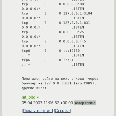
tcp        0      0 0.0.0.0:80              
0.0.0.0:*               LISTEN

tcp        0      0 127.0.0.1:3184          
0.0.0.0:*               LISTEN

tcp        0      0 127.0.0.1:631           
0.0.0.0:*               LISTEN

tcp        0      0 0.0.0.0:25              
0.0.0.0:*               LISTEN

tcp        0      0 0.0.0.0:445             
0.0.0.0:*               LISTEN

tcp6       0      0 :::19150                
:::*                    LISTEN

tcp6       0      0 :::21                   
:::*                    LISTEN

Попытался зайти на них, зяходит через 
броузер на 127.0.0.1:631 (это CUPS), 
другие висят
jet_bird
★
05.04.2007 11:06:52 +00:00
автор топика
Показать ответ
Ссылка