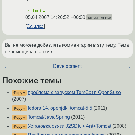
jet_bird
★
05.04.2007 14:26:52 +00:00
автор топика
Ссылка
Вы не можете добавлять комментарии в эту тему. Тема
перемещена в архив.
←
Development
→
Похожие темы
проблема с запуском TomCat в OpenSuse
Форум
(2007)
fedora 14, openjdk, tomcat-5.5
(2011)
Форум
Tomcat/Java Spring
(2011)
Форум
Установка связи J2SDK + Ant+Tomcat
(2008)
Форум