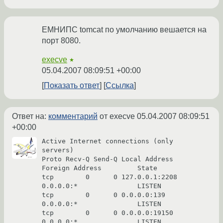
ЕМНИПС tomcat по умолчанию вешается на
порт 8080.
execve
★
05.04.2007 08:09:51 +00:00
Показать ответ
Ссылка
Ответ на:
комментарий
от execve
05.04.2007 08:09:51
+00:00
Active Internet connections (only 
servers)

Proto Recv-Q Send-Q Local Address           
Foreign Address         State

tcp        0      0 127.0.0.1:2208          
0.0.0.0:*               LISTEN

tcp        0      0 0.0.0.0:139             
0.0.0.0:*               LISTEN

tcp        0      0 0.0.0.0:19150           
0.0.0.0:*               LISTEN
