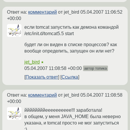
Ответ на:
комментарий
от jet_bird
05.04.2007 11:06:52
+00:00
если tomcat запустить как демона командой
/etc/init.d/tomcat5.5 start
будет ли он виден в списке процессов? как
вообще определить, запущен он или нет?
jet_bird
★
05.04.2007 11:08:58 +00:00
автор топика
Показать ответ
Ссылка
Ответ на:
комментарий
от jet_bird
05.04.2007 11:08:58
+00:00
ййййййййееееееееее!!! заработала!
в общем, у меня JAVA_HOME была неверно
указана, и tomcat просто не мог запуститься
:)