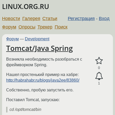
LINUX.ORG.RU
Новости
Галерея
Статьи
Регистрация
-
Вход
Форум
Опросы
Трекер
Поиск
Форум
—
Development
Tomcat/Java Spring
Возникла необходимость разобраться с
фреймворком Spring.
0
Нашел простенький пример на хабре:
http://habrahabr.ru/blogs/java2ee/83860/
1
Собственно, пробую запустить его.
Поставил Tomcat, запускаю:
cd /opt/tomcat/bin