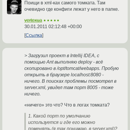
Поищи в xml-ках самого томката. Там
очевидно где конфиги лежат у него в папке.
vertexua
★★★★★
30.01.2011 02:12:48 +00:00
Ссылка
> Загрузил проект в Intellij IDEA, с
помощью Ant выполняю deploy - всё
скопировано в /opt/tomcat/webapps. Пробую
открыть в браузере localhost:8080 -
ничего. В поисках проблемы посмотрел в
server.xml, увидел там порт 8005 - тоже
ничего.
«ничего» это что? Что в логах томката?
1. Какой порт по умолчанию
используется и где его можно
поменять (я так понимаю, в server.xml)?