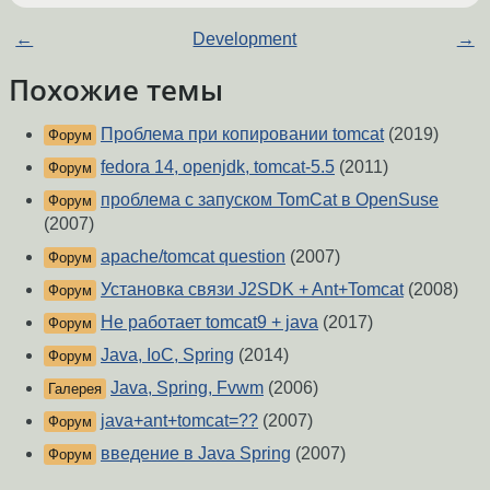
←
Development
→
Похожие темы
Проблема при копировании tomcat
(2019)
Форум
fedora 14, openjdk, tomcat-5.5
(2011)
Форум
проблема с запуском TomCat в OpenSuse
Форум
(2007)
apache/tomcat question
(2007)
Форум
Установка связи J2SDK + Ant+Tomcat
(2008)
Форум
Не работает tomcat9 + java
(2017)
Форум
Java, IoC, Spring
(2014)
Форум
Java, Spring, Fvwm
(2006)
Галерея
java+ant+tomcat=??
(2007)
Форум
введение в Java Spring
(2007)
Форум