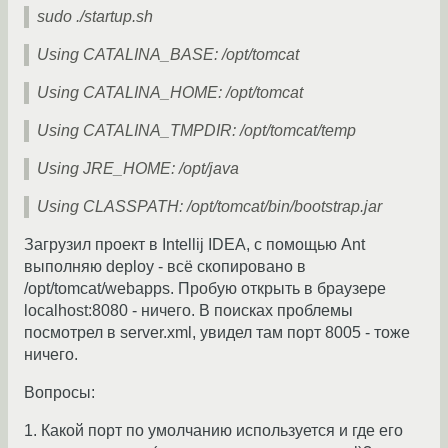
sudo ./startup.sh
Using CATALINA_BASE: /opt/tomcat
Using CATALINA_HOME: /opt/tomcat
Using CATALINA_TMPDIR: /opt/tomcat/temp
Using JRE_HOME: /opt/java
Using CLASSPATH: /opt/tomcat/bin/bootstrap.jar
Загрузил проект в Intellij IDEA, с помощью Ant
выполняю deploy - всё скопировано в
/opt/tomcat/webapps. Пробую открыть в браузере
localhost:8080 - ничего. В поисках проблемы
посмотрел в server.xml, увидел там порт 8005 - тоже
ничего.
Вопросы:
1. Какой порт по умолчанию используется и где его