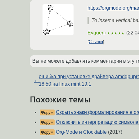
https://orgmode.org/ma
To insert a vertical ba
Evgueni
(
22.0
★★★★★
Ссылка
Вы не можете добавлять комментарии в эту т
ошибка при установке драйвера amdgpupr
←
18.50 на linux mint 19.1
Похожие темы
Скрыть знаки форматирования в o
Форум
Отключить интерпретацию символ
Форум
Org-Mode и Clocktable
(2017)
Форум