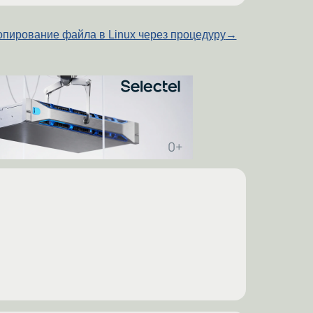
опирование файла в Linux через процедуру
→