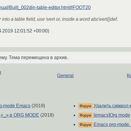
nual/Built_002din-table-editor.html#FOOT20
r into a table field, use \vert or, inside a word abc\vert{}def.
4.2019 12:01:52 +00:00
)
ему. Тема перемещена в архив.
o
General
К
rg-mode Emacs
(2019)
Удалить символ к
Форум
а «_» в ORG MODE
(2018)
[emacs]Org mode
Форум
Emacs org-mode. 
Форум