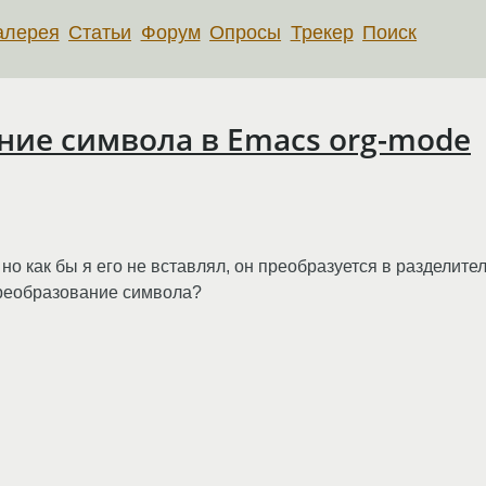
алерея
Статьи
Форум
Опросы
Трекер
Поиск
ние символа в Emacs org-mode
но как бы я его не вставлял, он преобразуется в разделител
преобразование символа?