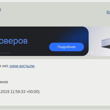
o
К
 нет,
одни костыли
.
мное
.2019 11:59:33 +00:00
)