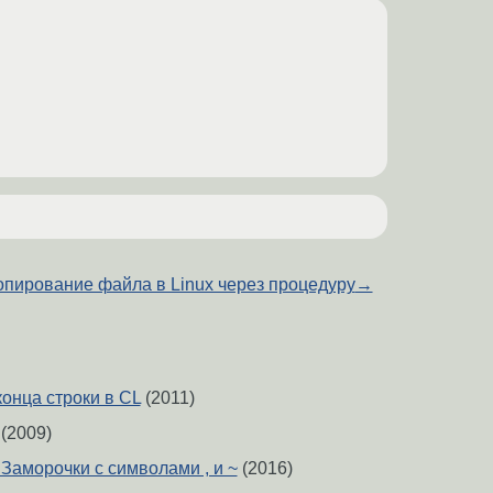
опирование файла в Linux через процедуру
→
онца строки в CL
(2011)
(2009)
Заморочки с символами , и ~
(2016)