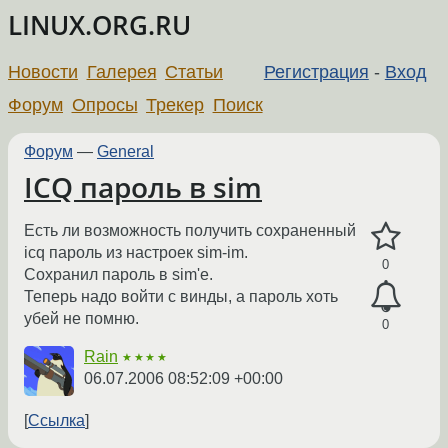
LINUX.ORG.RU
Новости
Галерея
Статьи
Регистрация
-
Вход
Форум
Опросы
Трекер
Поиск
Форум
—
General
ICQ пароль в sim
Есть ли возможность получить сохраненный
icq пароль из настроек sim-im.
0
Сохранил пароль в sim'е.
Теперь надо войти с винды, а пароль хоть
убей не помню.
0
Rain
★★★★
06.07.2006 08:52:09 +00:00
Ссылка