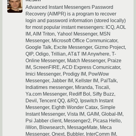
Advanced Instant Messengers Password
Recovery (AIMPR) is a program to recover
login and password information (stored locally)
for most popular instant messengers: ICQ, AOL
IM, AIM Triton, Yahoo! Messenger, MSN
Messenger, Microsoft Office Communicator,
Google Talk, Excite Messenger, Gizmo Project,
QIP, Odigo, Trillian, AT&T IM Anywhere, T-
Online Messenger, Match Messenger, Praize
IM, ScreenFIRE, ACD Express Comunicator,
Imici Messenger, Prodigy IM, PowWow
Messenger, Jabber IM, Kellster IM, PalTalk,
Indiatimes messenger, Miranda, Tiscali,
Ya.com Messenger, Rediff Bol, Sifty Buzz,
Devil, Tencent QQ, &RQ, Ipswitch Instant
Messenger, Eighth Wonder Catax, Simple
Instant Messenger, Vista IM, GAIM, Global-IM,
Psi Jabber client, Messenger2, Picasa Hello,
iWon, Blowsearch, MessageMate, Meca
Messenger, Qnext, Bubbler, InterComm IM,