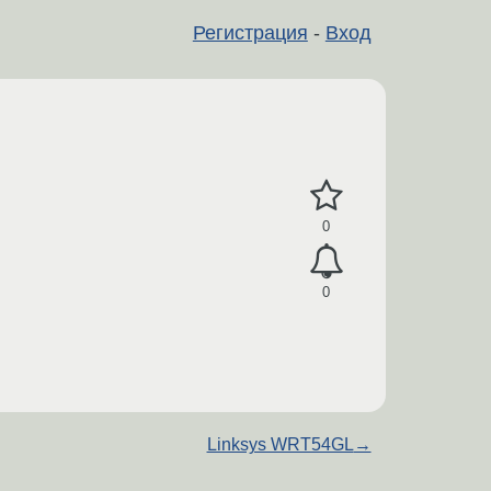
Регистрация
-
Вход
0
0
Linksys WRT54GL
→