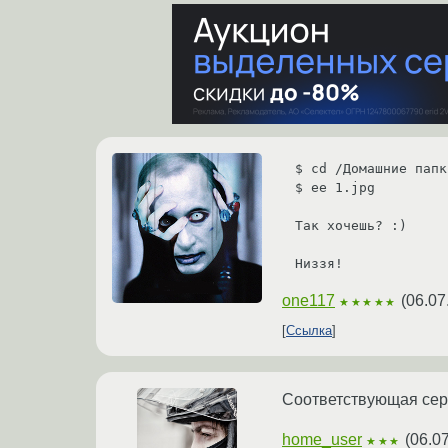
$ cd /Домашние папк
$ ee 1.jpg

Так хочешь? :)

Низзя!
one117
(
06.07
★★★★★
Ссылка
Соответствующая сер
home_user
(
06.0
★★★