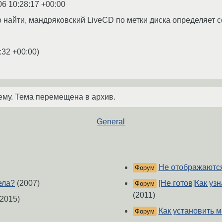
06 10:28:17 +00:00
найти, мандряковский LiveCD по метки диска определяет со
:32 +00:00
)
ему. Тема перемещена в архив.
General
Не отображаются
Форум
ела?
(2007)
[Не готов]Как уз
Форум
(2011)
2015)
Как установить м
Форум