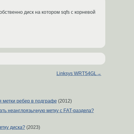
бственно диск на котором sqfs с корневой
Linksys WRT54GL
→
 метки ребер в подграфе
(2012)
нать неанглоязычную метку с FAT-раздела?
етку диска?
(2023)