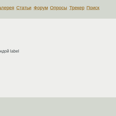
алерея
Статьи
Форум
Опросы
Трекер
Поиск
ндой label