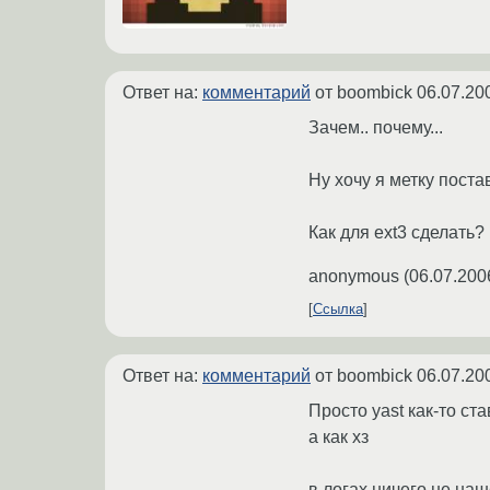
Ответ на:
комментарий
от boombick
06.07.20
Зачем.. почему...
Ну хочу я метку постав
Как для ext3 сделать?
anonymous
(
06.07.200
Ссылка
Ответ на:
комментарий
от boombick
06.07.20
Просто yast как-то ста
а как хз
в логах ничего не на