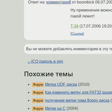
Ответ на:
комментарий
от boombick
06.07.20
Ну применения можно 
пакой лежит!
T-34
(
17.07.2006 19:20
Ссылка
Вы не можете добавлять комментарии в эту т
←
ICQ пароль в sim
Похожие темы
Метка UDF диска
(2010)
Форум
Как изменить метку для FAT32 разд
Форум
получение метки тома floppy диска
(
Форум
Метки на С
(2004)
Форум