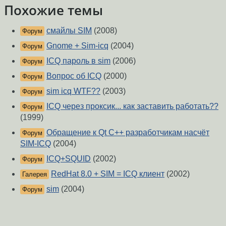
Похожие темы
смайлы SIM
(2008)
Форум
Gnome + Sim-icq
(2004)
Форум
ICQ пароль в sim
(2006)
Форум
Вопрос об ICQ
(2000)
Форум
sim icq WTF??
(2003)
Форум
ICQ через проксик... как заставить работать??
Форум
(1999)
Обращение к Qt C++ разработчикам насчёт
Форум
SIM-ICQ
(2004)
ICQ+SQUID
(2002)
Форум
RedHat 8.0 + SIM = ICQ клиент
(2002)
Галерея
sim
(2004)
Форум