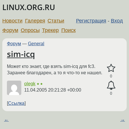
LINUX.ORG.RU
Новости
Галерея
Статьи
Регистрация
-
Вход
Форум
Опросы
Трекер
Поиск
Форум
—
General
sim-icq
Может кто знает, где взять sim-icq для fc3.
Заранее благодарен, а то я что-то не нашел.
0
olegk
★★
11.04.2005 20:21:28 +00:00
0
Ссылка
←
→