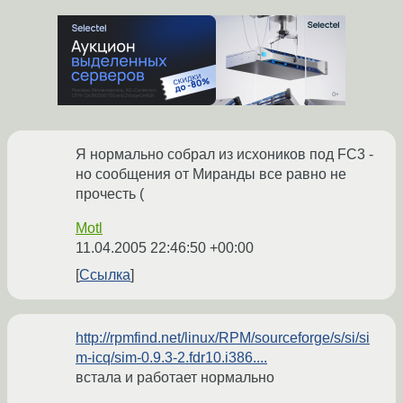
Я нормально собрал из исхоников под FC3 -
но сообщения от Миранды все равно не
прочесть (
Motl
11.04.2005 22:46:50 +00:00
Ссылка
http://rpmfind.net/linux/RPM/sourceforge/s/si/si
m-icq/sim-0.9.3-2.fdr10.i386....
встала и работает нормально