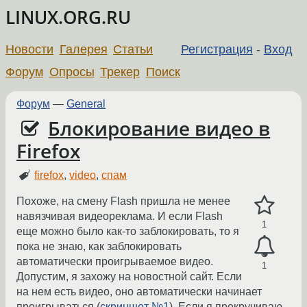
LINUX.ORG.RU
Новости
Галерея
Статьи
Регистрация
-
Вход
Форум
Опросы
Трекер
Поиск
Форум
—
General
Блокирование видео в
Firefox
firefox
,
video
,
спам
Похоже, на смену Flash пришла не менее
навязчивая видеореклама. И если Flash
1
еще можно было как-то заблокировать, то я
пока не знаю, как заблокировать
автоматически проигрываемое видео.
1
Допустим, я захожу на новостной сайт. Если
на нем есть видео, оно автоматически начинает
проигрываться (
скриншот №1
). Если я прокручиваю