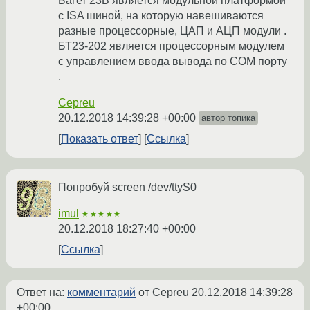
Багет 23В является модульной платформой
с ISA шиной, на которую навешиваются
разные процессорные, ЦАП и АЦП модули .
БТ23-202 является процессорным модулем
с управлением ввода вывода по СОМ порту
.
Cepreu
20.12.2018 14:39:28 +00:00
автор топика
Показать ответ
Ссылка
Попробуй screen /dev/ttyS0
imul
★★★★★
20.12.2018 18:27:40 +00:00
Ссылка
Ответ на:
комментарий
от Cepreu
20.12.2018 14:39:28
+00:00