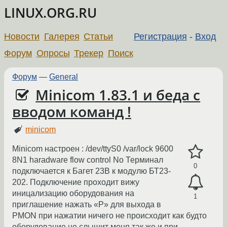
LINUX.ORG.RU
Новости
Галерея
Статьи
Регистрация
-
Вход
Форум
Опросы
Трекер
Поиск
Форум
—
General
Minicom 1.83.1 и беда с
вводом команд !
minicom
Minicom настроен : /dev/ttyS0 /var/lock 9600
8N1 haradware flow control No Терминал
0
подключается к Багет 23В к модулю БТ23-
202. Подключение проходит вижу
иницализацию оборудования на
1
приглашение нажать «P» для выхода в
PMON при нажатии ничего не происходит как будто
оборудование не слышит меня так же и при