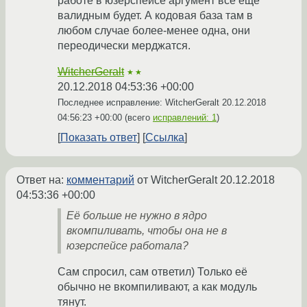
работе в юзерспейсе аргумент всё ещё
валидным будет. А кодовая база там в
любом случае более-менее одна, они
переодически мерджатся.
WitcherGeralt
★★
20.12.2018 04:53:36 +00:00
Последнее исправление: WitcherGeralt
20.12.2018
04:56:23 +00:00
(всего
исправлений: 1
)
Показать ответ
Ссылка
Ответ на:
комментарий
от WitcherGeralt
20.12.2018
04:53:36 +00:00
Её больше не нужно в ядро
вкомпиливать, чтобы она не в
юзерспейсе работала?
Сам спросил, сам ответил) Только её
обычно не вкомпиливают, а как модуль
тянут.