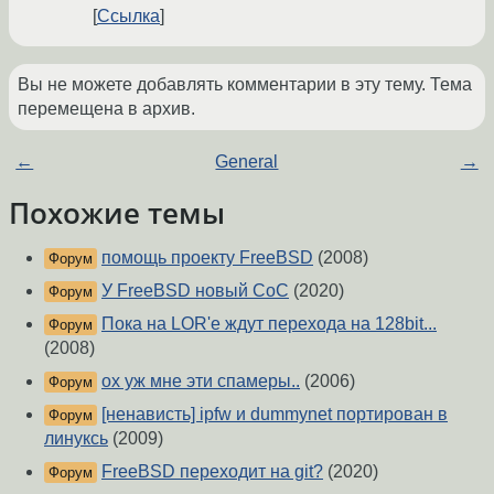
Ссылка
Вы не можете добавлять комментарии в эту тему. Тема
перемещена в архив.
←
General
→
Похожие темы
помощь проекту FreeBSD
(2008)
Форум
У FreeBSD новый CoC
(2020)
Форум
Пока на LOR'е ждут перехода на 128bit...
Форум
(2008)
ох уж мне эти спамеры..
(2006)
Форум
[ненависть] ipfw и dummynet портирован в
Форум
линуксь
(2009)
FreeBSD переходит на git?
(2020)
Форум