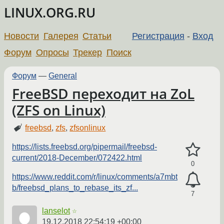
LINUX.ORG.RU
Новости
Галерея
Статьи
Регистрация
-
Вход
Форум
Опросы
Трекер
Поиск
Форум
—
General
FreeBSD переходит на ZoL
(ZFS on Linux)
freebsd
,
zfs
,
zfsonlinux
https://lists.freebsd.org/pipermail/freebsd-
current/2018-December/072422.html
0
https://www.reddit.com/r/linux/comments/a7mbt
b/freebsd_plans_to_rebase_its_zf...
7
lanselot
☆
19.12.2018 22:54:19 +00:00