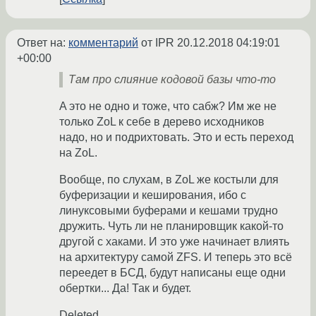
Ответ на:
комментарий
от IPR
20.12.2018 04:19:01
+00:00
Там про слияние кодовой базы что-то
A это не одно и тоже, что сабж? Им же не
только ZoL к себе в дерево исходников
надо, но и подрихтовать. Это и есть переход
на ZoL.
Вообще, по слухам, в ZoL же костыли для
буферизации и кеширования, ибо с
линуксовыми буферами и кешами трудно
дружить. Чуть ли не планировщик какой-то
другой с хаками. И это уже начинает влиять
на архитектуру самой ZFS. И теперь это всё
переедет в БСД, будут написаны еще одни
обертки... Да! Так и будет.
Deleted