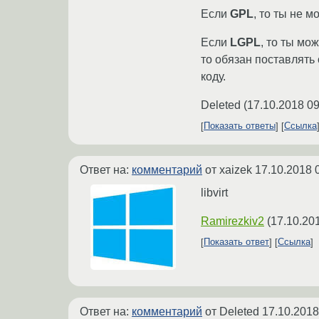
Если
GPL
, то ты не 
Если
LGPL
, то ты мо
то обязан поставлять
коду.
Deleted
(
17.10.2018 09
Показать ответы
Ссылка
Ответ на:
комментарий
от xaizek
17.10.2018 
libvirt
Ramirezkiv2
(
17.10.20
Показать ответ
Ссылка
Ответ на:
комментарий
от Deleted
17.10.2018