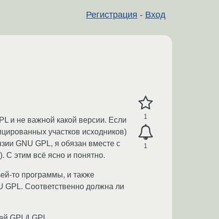
Регистрация
-
Вход
1
L и не важной какой версии. Если
ицированных участков исходников)
нзии GNU GPL, я обязан вместе с
1
. С этим всё ясно и понятно.
ьей-то программы, и также
NU GPL. Соответственно должна ли
ией GPL/LGPL.