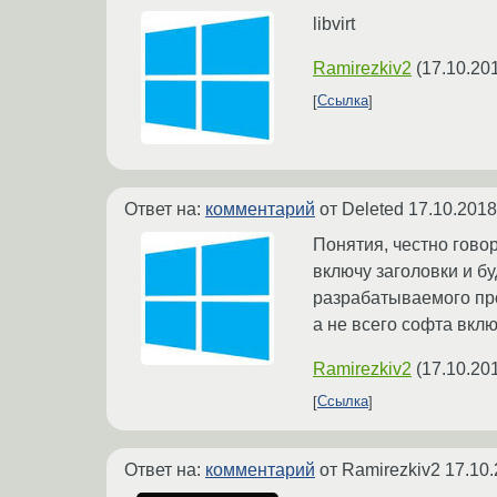
libvirt
Ramirezkiv2
(
17.10.20
Ссылка
Ответ на:
комментарий
от Deleted
17.10.2018
Понятия, честно говор
включу заголовки и бу
разрабатываемого про
а не всего софта вкл
Ramirezkiv2
(
17.10.20
Ссылка
Ответ на:
комментарий
от Ramirezkiv2
17.10.