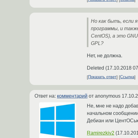
Но как быть, если 
программы, и такж
CentOS), а это GN
GPL?
Нет, не должна.
Deleted
(
17.10.2018 07
Показать ответ
Ссылка
Ответ на:
комментарий
от anonymous
17.10.
Не, мне не надо доба
начальном сообщении 
Дебиан или ЦентОСью.
Ramirezkiv2
(
17.10.20