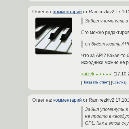
Ответ на:
комментарий
от Ramirezkiv2
17.10.
Забыл упомянуть в
Его можно редактиров
он будет юзать AP
Что за API? Какая-то
исходники можно не р
xaizek
(
17.10.
★★★★★
Показать ответ
Ссылка
Ответ на:
комментарий
от Ramirezkiv2
17.10.
Забыл упомянуть в
не просто в «возд
GPL. Как в этом сл