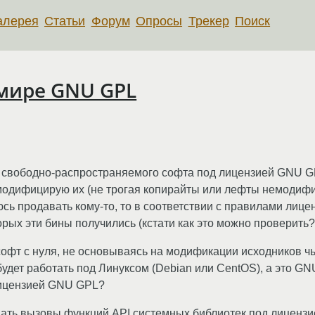
алерея
Статьи
Форум
Опросы
Трекер
Поиск
 мире GNU GPL
р свободно-распространяемого софта под лицензией GNU GP
модифицирую их (не трогая копирайты или лефты немодиф
сь продавать кому-то, то в соответствии с правилами лице
рых эти бины получились (кстати как это можно проверить?)
 софт с нуля, не основываясь на модификации исходников ч
будет работать под Линуксом (Debian или CentOS), а это G
лицензией GNU GPL?
ать вызовы функций API системных библиотек под лиценз