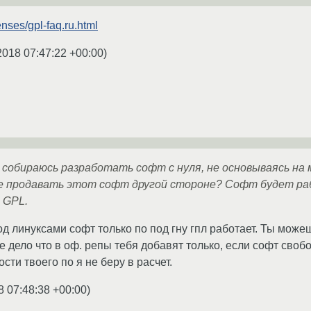
enses/gpl-faq.ru.html
2018 07:47:22 +00:00
)
я собираюсь разработать софт с нуля, не основываясь на
е продавать этот софт другой стороне? Софт будет раб
 GPL.
под линуксами софт только по под гну гпл работает. Ты мож
е дело что в оф. репы тебя добавят только, если софт сво
ти твоего по я не беру в расчет.
8 07:48:38 +00:00
)