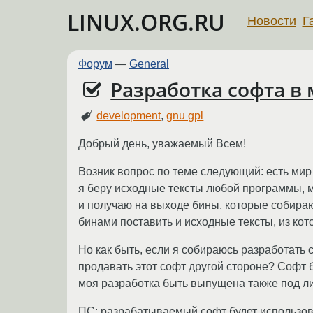
LINUX.ORG.RU
Новости
Г
Форум
—
General
Разработка софта в
development
,
gnu gpl
Добрый день, уважаемый Всем!
Возник вопрос по теме следующий: есть ми
я беру исходные тексты любой программы, 
и получаю на выходе бины, которые собираю
бинами поставить и исходные тексты, из кото
Но как быть, если я собираюсь разработать
продавать этот софт другой стороне? Софт 
моя разработка быть выпущена также под 
ПС: разрабатываемый софт будет использов