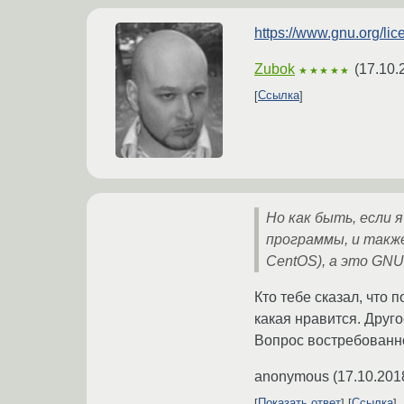
https://www.gnu.org/lic
Zubok
(
17.10.
★★★★★
Ссылка
Но как быть, если 
программы, и такж
CentOS), а это GNU
Кто тебе сказал, что 
какая нравится. Друго
Вопрос востребованнос
anonymous
(
17.10.201
Показать ответ
Ссылка