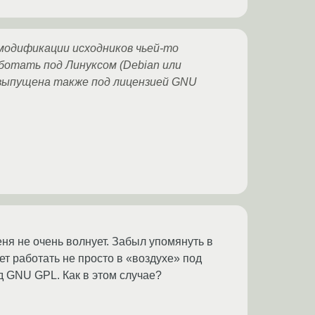
 модификации исходников чьей-то
отать под Линуксом (Debian или
 выпущена также под лицензией GNU
ня не очень волнует. Забыл упомянуть в
т работать не просто в «воздухе» под
д GNU GPL. Как в этом случае?