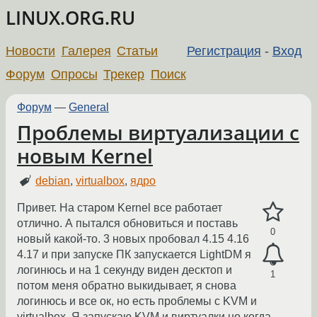
LINUX.ORG.RU
Новости
Галерея
Статьи
Регистрация
-
Вход
Форум
Опросы
Трекер
Поиск
Форум
—
General
Проблемы виртуализации с
новым Kernel
debian
,
virtualbox
,
ядро
Привет. На старом Kernel все работает
отлично. А пытался обновиться и поставь
0
новый какой-то. 3 новых пробовал 4.15 4.16
4.17 и при запуске ПК запускается LightDM я
логинюсь и на 1 секунду виден десктоп и
1
потом меня обратно выкидывает, я снова
логинюсь и все ок, но есть проблемы с KVM и
virtualbox. Я запускаю KVM и виртуалки но когда