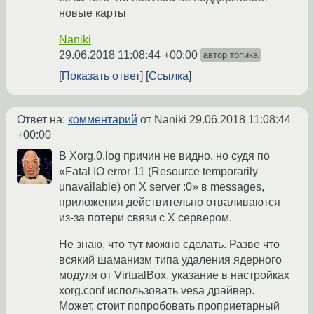
новые карты
Naniki
29.06.2018 11:08:44 +00:00
автор топика
Показать ответ
Ссылка
Ответ на:
комментарий
от Naniki
29.06.2018 11:08:44
+00:00
В Xorg.0.log причин не видно, но судя по
«Fatal IO error 11 (Resource temporarily
unavailable) on X server :0» в messages,
приложения действительно отваливаются
из-за потери связи с X сервером.
Не знаю, что тут можно сделать. Разве что
всякий шаманизм типа удаления ядерного
модуля от VirtualBox, указание в настройках
xorg.conf использовать vesa драйвер.
Может, стоит попробовать проприетарный