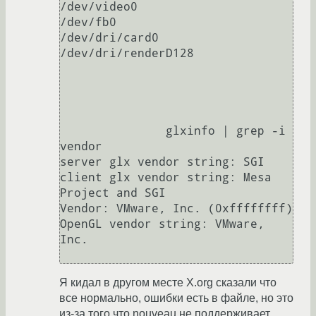
/dev/video0

/dev/fb0

/dev/dri/card0

/dev/dri/renderD128

               glxinfo | grep -i 
vendor

server glx vendor string: SGI

client glx vendor string: Mesa 
Project and SGI

Vendor: VMware, Inc. (0xffffffff)

OpenGL vendor string: VMware, 
Inc.

Я кидал в другом месте X.org сказали что
все нормально, ошибки есть в файле, но это
из-за того что nouveau не поддерживает