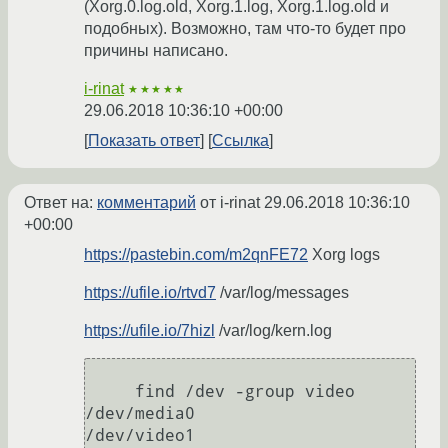
(Xorg.0.log.old, Xorg.1.log, Xorg.1.log.old и
подобных). Возможно, там что-то будет про
причины написано.
i-rinat
★★★★★
29.06.2018 10:36:10 +00:00
Показать ответ
Ссылка
Ответ на:
комментарий
от i-rinat
29.06.2018 10:36:10
+00:00
https://pastebin.com/m2qnFE72
Xorg logs
https://ufile.io/rtvd7
/var/log/messages
https://ufile.io/7hizl
/var/log/kern.log
     find /dev -group video

/dev/media0

/dev/video1
