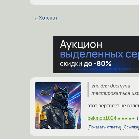
←
Хотспот
vnc для доступа
тестироваться иг
этот вертолет не взлет
pekmop1024
(
★★★★★
Показать ответы
Ссылка