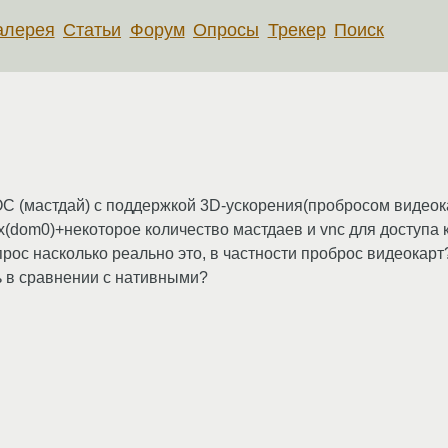
алерея
Статьи
Форум
Опросы
Трекер
Поиск
С (мастдай) с поддержкой 3D-ускорения(пробросом видеока
x(dom0)+некоторое количество мастдаев и vnc для доступа к
прос насколько реально это, в частности проброс видеокарт
ь в сравнении с нативными?