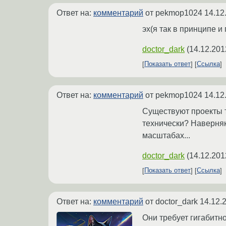
Ответ на:
комментарий
от pekmop1024
14.12
эх(я так в принципе и
doctor_dark
(
14.12.201
Показать ответ
Ссылка
Ответ на:
комментарий
от pekmop1024
14.12
Существуют проекты т
технически? Наверняк
масштабах...
doctor_dark
(
14.12.201
Показать ответ
Ссылка
Ответ на:
комментарий
от doctor_dark
14.12.
Они требует гигабитн