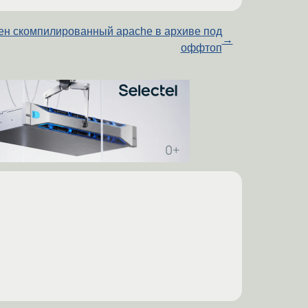
н скомпилированный apache в архиве под
→
оффтоп