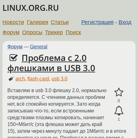
LINUX.ORG.RU
Новости
Галерея
Статьи
Регистрация
-
Вход
Форум
Опросы
Трекер
Поиск
Форум
—
General
Проблема с 2.0
флешками в USB 3.0
arch
,
flash-card
,
usb 3.0
Вставляю в usb 3.0 флешку 2.0, нормально
определяется. С чтением данных проблем
0
нет, всё спокойно копируется. Зато когда
записываю что-то, если встроенными
средствами плазмы копировать, начинает
1
150+Мбит/с (эта флешка может дать край
15), затем через минуту падает до 1Мбит/с и в итоге
копируется хз сколько. Пробовал в разное время с