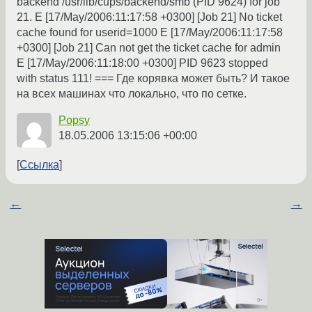
backend /usr/lib/cups/backend/smb (PID 9624) for job
21. E [17/May/2006:11:17:58 +0300] [Job 21] No ticket
cache found for userid=1000 E [17/May/2006:11:17:58
+0300] [Job 21] Can not get the ticket cache for admin
E [17/May/2006:11:18:00 +0300] PID 9623 stopped
with status 111! === Где корявка может быть? И такое
на всех машинах что локально, что по сетке.
Popsy
18.05.2006 13:15:06 +00:00
Ссылка
←
→