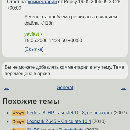
Ответ на:
комментарий
от Popsy
19.05.2006 09:33:28
+00:00
У меня эта проблема решилась созданием
файла ~/.i18n
yavfast
★
19.05.2006 14:24:50 +00:00
Ссылка
Вы не можете добавлять комментарии в эту тему. Тема
перемещена в архив.
←
General
→
Похожие темы
Fedora 8, HP LaserJet 1018, не печатает
(2007)
Форум
Lexmark Z645 + Calculate 10.4
(2010)
Форум