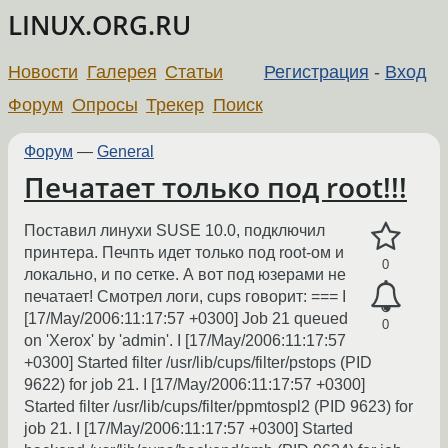
LINUX.ORG.RU
Новости
Галерея
Статьи
Регистрация
-
Вход
Форум
Опросы
Трекер
Поиск
Форум
—
General
Печатает только под root!!!
Поставил линухи SUSE 10.0, подключил
принтера. Печпть идет только под root-ом и
0
локально, и по сетке. А вот под юзерами не
печатает! Смотрел логи, cups говорит: === I
[17/May/2006:11:17:57 +0300] Job 21 queued
0
on 'Xerox' by 'admin'. I [17/May/2006:11:17:57
+0300] Started filter /usr/lib/cups/filter/pstops (PID
9622) for job 21. I [17/May/2006:11:17:57 +0300]
Started filter /usr/lib/cups/filter/ppmtospl2 (PID 9623) for
job 21. I [17/May/2006:11:17:57 +0300] Started