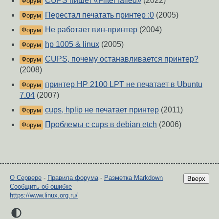
CUPS пишет «Filter failed»
(2022)
Форум
Перестал печатать принтер :0
(2005)
Форум
Не работает вин-принтер
(2004)
Форум
hp 1005 & linux
(2005)
Форум
CUPS, почему останавливается принтер?
Форум
(2008)
принтер HP 2100 LPT не печатает в Ubuntu
Форум
7.04
(2007)
cups, hplip не печатает принтер
(2011)
Форум
Проблемы с cups в debian etch
(2006)
Форум
О Сервере
-
Правила форума
-
Разметка Markdown
Вверх
Сообщить об ошибке
https://www.linux.org.ru/