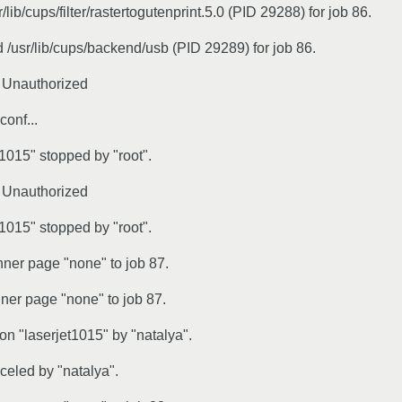
/lib/cups/filter/rastertogutenprint.5.0 (PID 29288) for job 86.
 /usr/lib/cups/backend/usb (PID 29289) for job 86.
: Unauthorized
onf...
t1015" stopped by "root".
: Unauthorized
t1015" stopped by "root".
nner page "none" to job 87.
ner page "none" to job 87.
n "laserjet1015" by "natalya".
celed by "natalya".