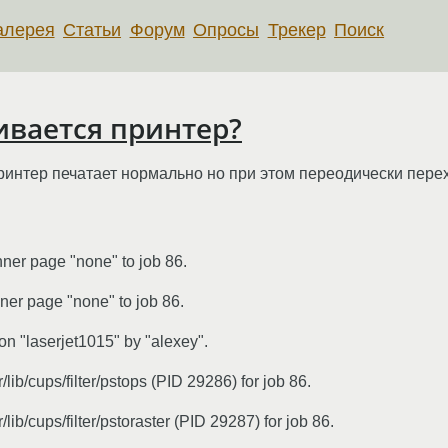
алерея
Статьи
Форум
Опросы
Трекер
Поиск
ивается принтер?
нтер печатает нормально но при этом переодически перехо
nner page "none" to job 86.
ner page "none" to job 86.
n "laserjet1015" by "alexey".
/lib/cups/filter/pstops (PID 29286) for job 86.
/lib/cups/filter/pstoraster (PID 29287) for job 86.