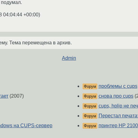
 подумал.
8 04:04:44 +00:00
)
ему. Тема перемещена в архив.
Admin
проблемы с cups
Форум
тает
(2007)
снова про cups
(
Форум
cups, hplip не пе
Форум
Перестал печатат
Форум
indows на CUPS-сервер
принтер HP 2100 
Форум