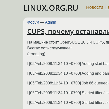
LINUX.ORG.RU
Новости
Г
Форум
—
Admin
CUPS, почему останавл
На машине стоит OpenSUSE 10.3 и CUPS, при
Влогах есть следующее:
(error_log)
I [05/Feb/2008:11:34:10 +0700] Adding start ba
I [05/Feb/2008:11:34:10 +0700] Adding end ban
I [05/Feb/2008:11:34:10 +0700] Job 86 queued o
I [05/Feb/2008:11:34:10 +0700] Started filter /usr
I [05/Feb/2008:11:34:10 +0700] Started filter /usr