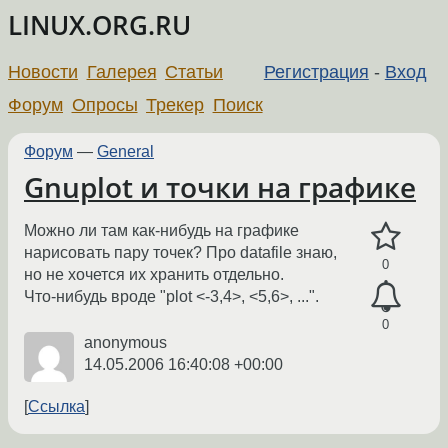
LINUX.ORG.RU
Новости
Галерея
Статьи
Регистрация
-
Вход
Форум
Опросы
Трекер
Поиск
Форум
—
General
Gnuplot и точки на графике
Можно ли там как-нибудь на графике
нарисовать пару точек? Про datafile знаю,
0
но не хочется их хранить отдельно.
Что-нибудь вроде "plot <-3,4>, <5,6>, ...".
0
anonymous
14.05.2006 16:40:08 +00:00
Ссылка