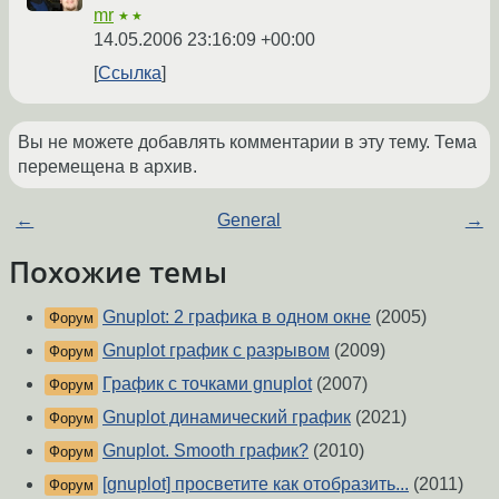
mr
★★
14.05.2006 23:16:09 +00:00
Ссылка
Вы не можете добавлять комментарии в эту тему. Тема
перемещена в архив.
←
General
→
Похожие темы
Gnuplot: 2 графика в одном окне
(2005)
Форум
Gnuplot график с разрывом
(2009)
Форум
График с точками gnuplot
(2007)
Форум
Gnuplot динамический график
(2021)
Форум
Gnuplot. Smooth график?
(2010)
Форум
[gnuplot] просветите как отобразить...
(2011)
Форум