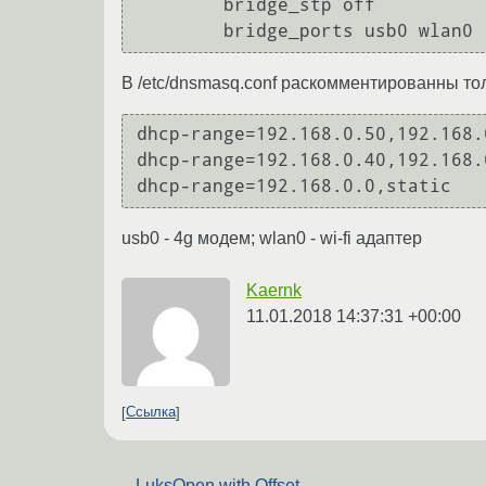
        bridge_stp off

        bridge_ports usb0 wlan0
В /etc/dnsmasq.conf раскомментированны тол
dhcp-range=192.168.0.50,192.168.
dhcp-range=192.168.0.40,192.168.
dhcp-range=192.168.0.0,static 
usb0 - 4g модем; wlan0 - wi-fi адаптер
Kaernk
11.01.2018 14:37:31 +00:00
Ссылка
←
LuksOpen with Offset