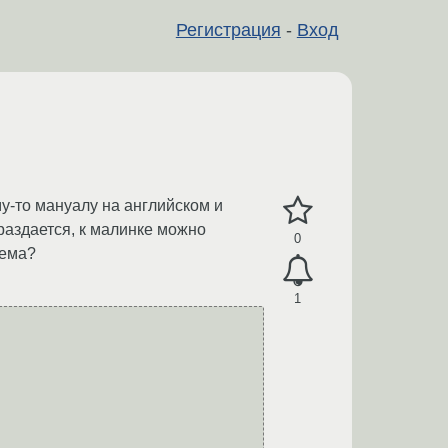
Регистрация
-
Вход
му-то мануалу на английском и
 раздается, к малинке можно
0
дема?
1