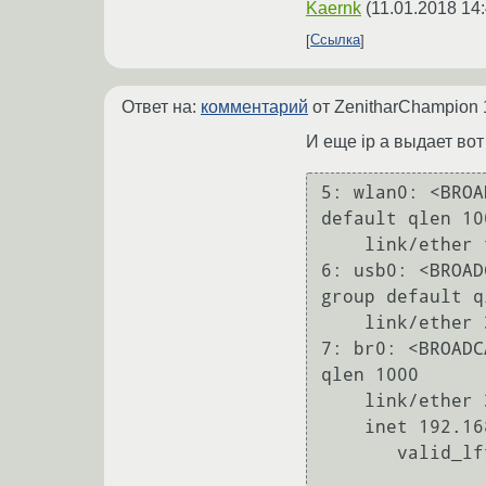
Kaernk
(
11.01.2018 14
Ссылка
Ответ на:
комментарий
от ZenitharChampion
И еще ip a выдает вот
5: wlan0: <BROA
default qlen 100
    link/ether f9:6a:66:22:af:23 brd ff:ff:ff:ff:ff:ff

6: usb0: <BROAD
group default q
    link/ether 3b:1e:f6:cb:d8:ea brd ff:ff:ff:ff:ff:ff

7: br0: <BROADC
qlen 1000

    link/ether 3b:1e:f6:cb:d8:ea brd ff:ff:ff:ff:ff:ff

    inet 192.168.0.126/24 brd 192.168.0.255 scope global br0

       valid_lft forever preferred_lft forever
