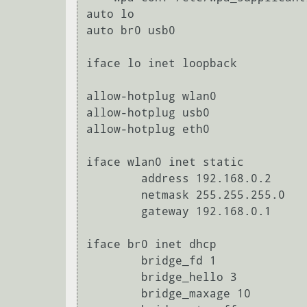
auto lo

auto br0 usb0

iface lo inet loopback

allow-hotplug wlan0

allow-hotplug usb0

allow-hotplug eth0

iface wlan0 inet static

	address 192.168.0.2

	netmask 255.255.255.0

	gateway 192.168.0.1

iface br0 inet dhcp

        bridge_fd 1

        bridge_hello 3

        bridge_maxage 10
