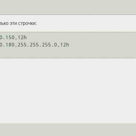
ько эти строчки:
0.150,12h

0.180,255.255.255.0,12h
