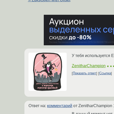
У тебя используется E
ZenitharChampion
★★
Показать ответ
Ссылка
Ответ на:
комментарий
от ZenitharChampion
В данный момент нет. 