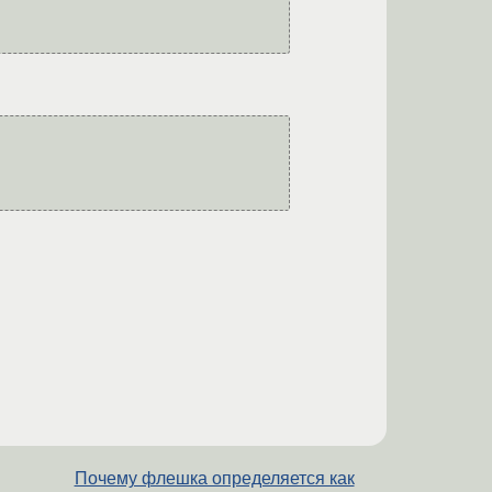
Почему флешка определяется как
→