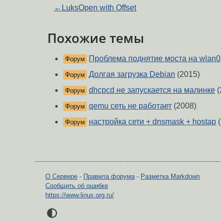
←
LuksOpen with Offset
Похожие темы
Проблема поднятие моста на wlan0
Форум
Долгая загрузка Debian
(2015)
Форум
dhcpcd не запускается на малинке
(
Форум
qemu сеть не работает
(2008)
Форум
настройка сети + dnsmask + hostap
(
Форум
О Сервере
-
Правила форума
-
Разметка Markdown
Сообщить об ошибке
https://www.linux.org.ru/