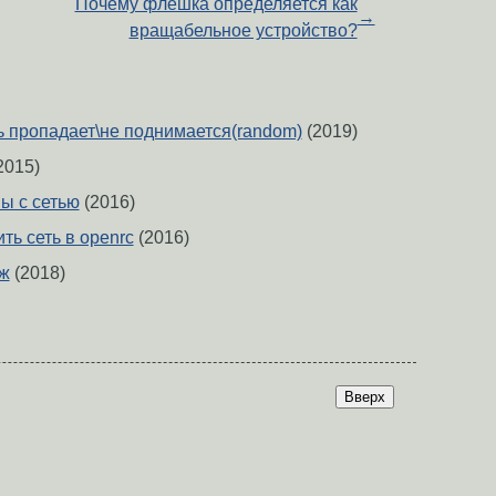
Почему флешка определяется как
→
вращабельное устройство?
ть пропадает\не поднимается(random)
(2019)
2015)
ы с сетью
(2016)
ть сеть в openrc
(2016)
дж
(2018)
Вверх