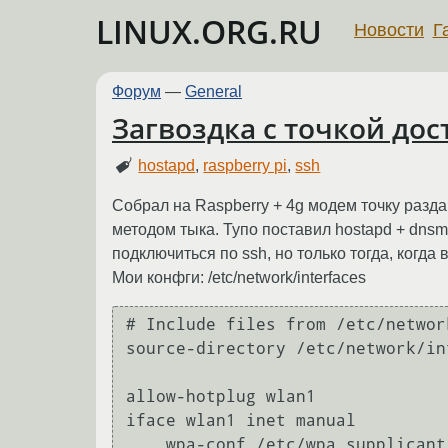
LINUX.ORG.RU
Новости
Г
Форум
—
General
Загвоздка с точкой дост
hostapd
,
raspberry pi
,
ssh
Собрал на Raspberry + 4g модем точку разда
методом тыка. Тупо поставил hostapd + dnsm
подключиться по ssh, но только тогда, когда
Мои конфги: /etc/network/interfaces
# Include files from /etc/networ
source-directory /etc/network/in
allow-hotplug wlan1

iface wlan1 inet manual

    wpa-conf /etc/wpa_supplicant/wpa_supplicant.conf
