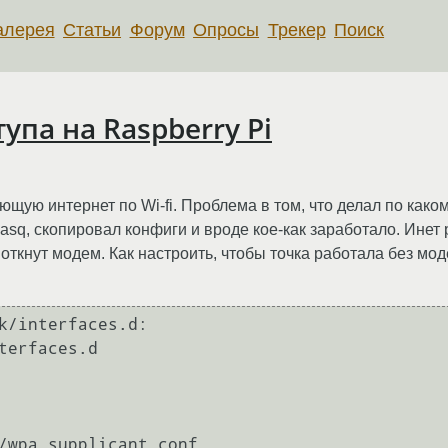
алерея
Статьи
Форум
Опросы
Трекер
Поиск
упа на Raspberry Pi
ющую интернет по Wi-fi. Проблема в том, что делал по како
asq, скопировал конфиги и вроде кое-как заработало. Инет
 воткнут модем. Как настроить, чтобы точка работала без мо
k/interfaces.d:

terfaces.d
