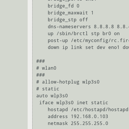
    bridge_fd 0

    bridge_maxwait 1

    bridge_stp off

    dns-nameservers 8.8.8.8 8.8.4.4

    up /sbin/brctl stp br0 on

    post-up /etc/myconfig/rc.firewall.sh

    down ip link set dev eno1 down

###

# wlan0

###

# allow-hotplug wlp3s0

# static

auto wlp3s0

 iface wlp3s0 inet static

    hostapd /etc/hostapd/hostapd.conf

    address 192.168.0.103
