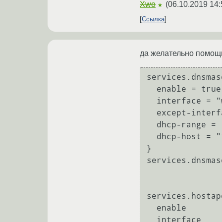
Xwo
(
06.10.2019 14:
★
Ссылка
да желательно помощь 
services.dnsmas
  enable = true;

  interface = "wlp3s0";

  except-interface = "ppp0";

  dhcp-range = "192.168.0.104,192.168.0.150,12h";

  dhcp-host = "11:22:33:44:55:66,192.168.0.60";

}

services.dnsmas
services.hostap
  enable        = true;

  interface     = "wlp3s0";
