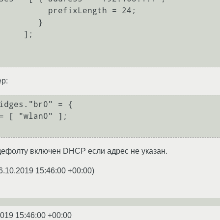
refixLength = 24;

       }

   ];

р:
дефолту включен DHCP если адрес не указан.
6.10.2019 15:46:00 +00:00
)
2019 15:46:00 +00:00