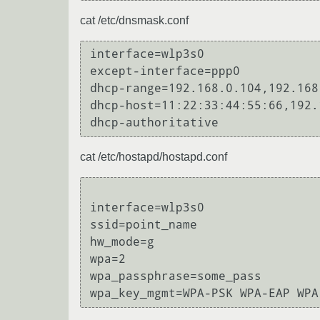
cat /etc/dnsmask.conf
interface=wlp3s0

except-interface=ppp0 

dhcp-range=192.168.0.104,192.168
dhcp-host=11:22:33:44:55:66,192.1
cat /etc/hostapd/hostapd.conf
interface=wlp3s0

ssid=point_name

hw_mode=g

wpa=2

wpa_passphrase=some_pass

wpa_key_mgmt=WPA-PSK WPA-EAP WPA