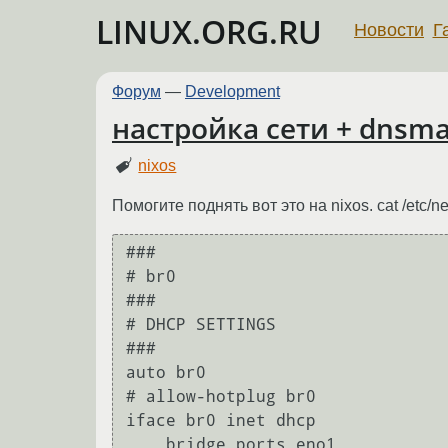
LINUX.ORG.RU
Новости
Г
Форум
—
Development
настройка сети + dnsma
nixos
Помогите поднять вот это на nixos. cat /etc/ne
###

# br0

###

# DHCP SETTINGS

###

auto br0

# allow-hotplug br0

iface br0 inet dhcp

    bridge_ports eno1
