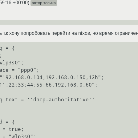
59:16 +00:00
)
автор топика
т.к хочу попробовать перейти на nixos, но время ограничен
q = { 

q.text = ''dhcp-authoritative''

d = {
