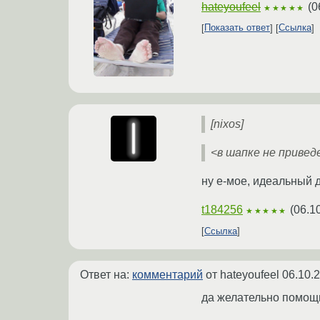
hateyoufeel
(
0
★★★★★
Показать ответ
Ссылка
[nixos]
<в шапке не привед
ну е-мое, идеальный 
t184256
(
06.1
★★★★★
Ссылка
Ответ на:
комментарий
от hateyoufeel
06.10.
да желательно помощь 