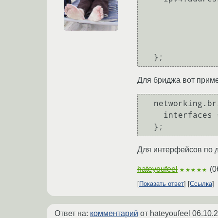
                         p
                
                 
Для бриджа вот приме
  networking.bridges."br0" = {

    interfaces = [ "wlan0" ];

Для интерфейсов по 
hateyoufeel
(
0
★★★★★
Показать ответ
Ссылка
Ответ на:
комментарий
от hateyoufeel
06.10.