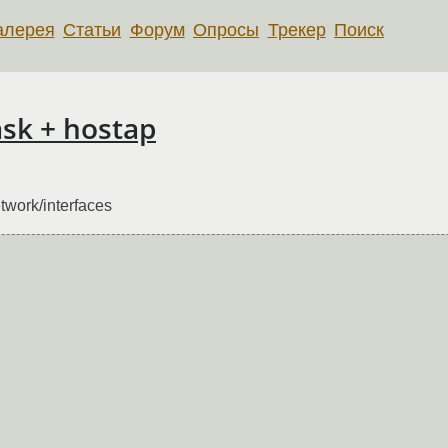
алерея
Статьи
Форум
Опросы
Трекер
Поиск
sk + hostap
twork/interfaces