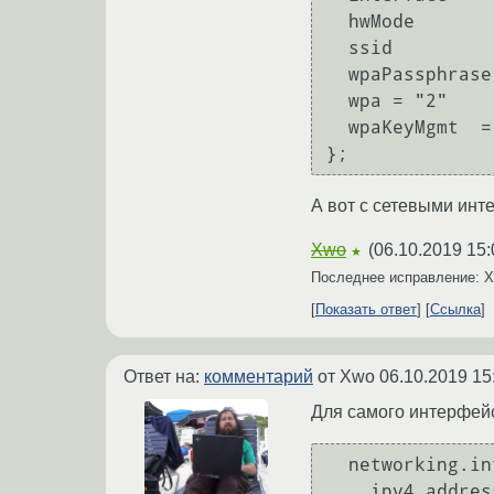
  hwMode        = "g";

  ssid          = "some_point";

  wpaPassphrase = "some_pass";

  wpa = "2"

  wpaKeyMgmt  = "WPA-PSK WPA-EAP WPA-PSK-SHA256 WPA-EAP-SHA256";

А вот с сетевыми инт
Xwo
(
06.10.2019 15:
★
Последнее исправление: 
Показать ответ
Ссылка
Ответ на:
комментарий
от Xwo
06.10.2019 15
Для самого интерфейс
  networking.interfaces."wlan0" = {

    ipv4.addresses = [ { address = "192.168.1.1";
