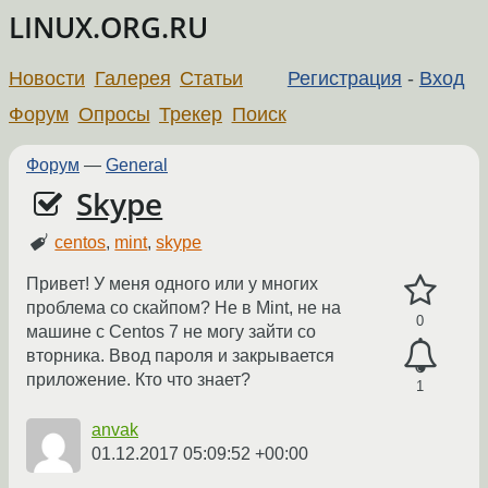
LINUX.ORG.RU
Новости
Галерея
Статьи
Регистрация
-
Вход
Форум
Опросы
Трекер
Поиск
Форум
—
General
Skype
centos
,
mint
,
skype
Привет! У меня одного или у многих
проблема со скайпом? Не в Mint, не на
0
машине с Centos 7 не могу зайти со
вторника. Ввод пароля и закрывается
приложение. Кто что знает?
1
anvak
01.12.2017 05:09:52 +00:00