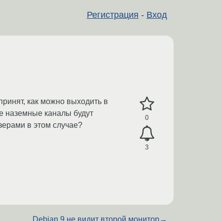
Регистрация
-
Вход
принят, как можно выходить в
се наземные каналы будут
0
зерами в этом случае?
3
Debian 9 не видит второй монитор
→