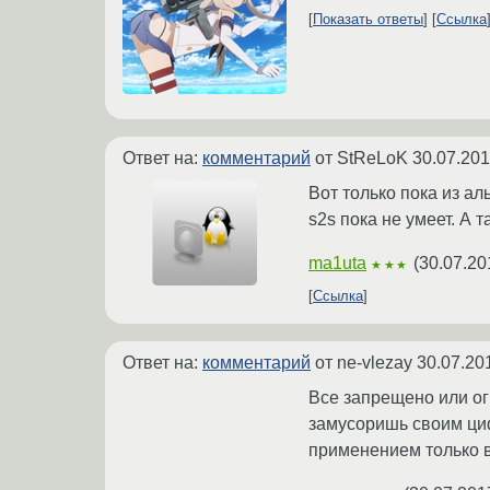
Показать ответы
Ссылка
Ответ на:
комментарий
от StReLoK
30.07.201
Вот только пока из а
s2s пока не умеет. А 
ma1uta
(
30.07.20
★★★
Ссылка
Ответ на:
комментарий
от ne-vlezay
30.07.20
Все запрещено или о
замусоришь своим циф
применением только 