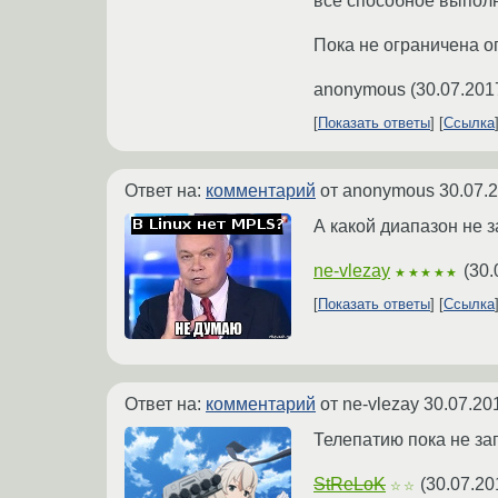
все способное выполн
Пока не ограничена оп
anonymous
(
30.07.201
Показать ответы
Ссылка
Ответ на:
комментарий
от anonymous
30.07.
А какой диапазон не
ne-vlezay
(
30.
★★★★★
Показать ответы
Ссылка
Ответ на:
комментарий
от ne-vlezay
30.07.20
Телепатию пока не за
StReLoK
(
30.07.20
☆☆