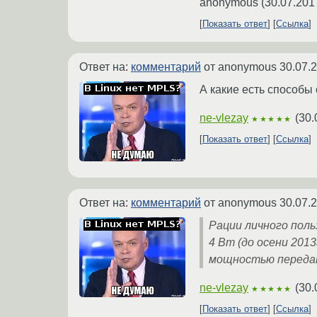
anonymous
(
30.07.201
Показать ответ
Ссылка
Ответ на:
комментарий
от anonymous
30.07.
А какие есть способы
ne-vlezay
(
30.
★★★★★
Показать ответ
Ссылка
Ответ на:
комментарий
от anonymous
30.07.
Рации личного поль
4 Вт (до осени 201
мощностью передатч
ne-vlezay
(
30.
★★★★★
Показать ответ
Ссылка