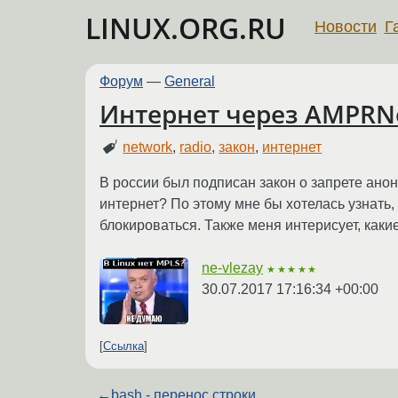
LINUX.ORG.RU
Новости
Г
Форум
—
General
Интернет через AMPRN
network
,
radio
,
закон
,
интернет
В россии был подписан закон о запрете анон
интернет? По этому мне бы хотелась узнать
блокироваться. Также меня интерисует, как
ne-vlezay
★★★★★
30.07.2017 17:16:34 +00:00
Ссылка
←
bash - перенос строки