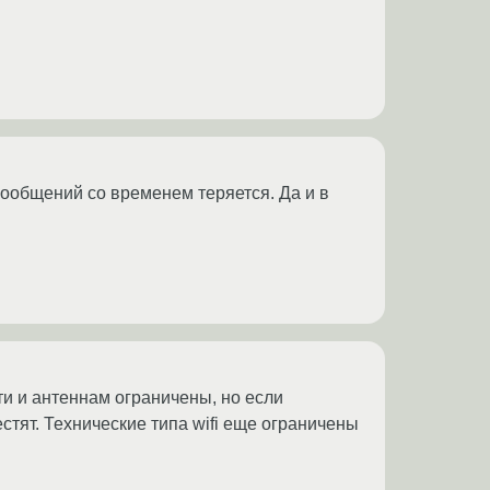
сообщений со временем теряется. Да и в
и и антеннам ограничены, но если
тят. Технические типа wifi еще ограничены