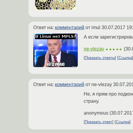
Ответ на:
комментарий
от imul
30.07.2017 19
А если зарегистриров
ne-vlezay
(
30.
★★★★★
Показать ответы
Ссылка
Ответ на:
комментарий
от ne-vlezay
30.07.20
Не, я прям про подкон
страну.
anonymous
(
30.07.201
Показать ответ
Ссылка