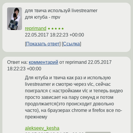
для твича используй livestreamer
для ютуба - mpv
reprimand
★★★★★
22.05.2017 18:22:23 +00:00
Показать ответ
Ссылка
Ответ на:
комментарий
от reprimand
22.05.2017
18:22:23 +00:00
Для ютуба и твича как раз и использую
livestreamer и смотрю через vlc, сейчас
поигрался с настройками vlc и теперь видео
просто зависает на пару секунд и потом
продолжается(это происходит довольно
часто), на браузерах chrome и firefox все по-
прежнему
alekseev_kesha