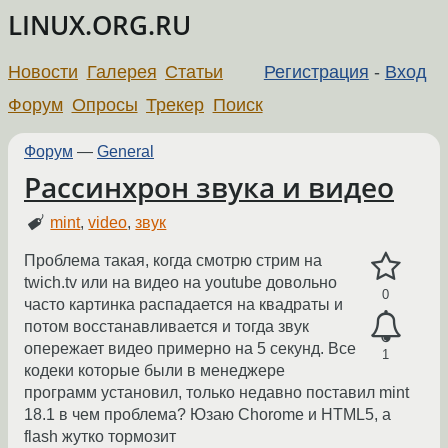
LINUX.ORG.RU
Новости
Галерея
Статьи
Регистрация
-
Вход
Форум
Опросы
Трекер
Поиск
Форум
—
General
Рассинхрон звука и видео
mint
,
video
,
звук
Проблема такая, когда смотрю стрим на
twich.tv или на видео на youtube довольно
0
часто картинка распадается на квадраты и
потом восстанавливается и тогда звук
опережает видео примерно на 5 секунд. Все
1
кодеки которые были в менеджере
программ установил, только недавно поставил mint
18.1 в чем проблема? Юзаю Chorome и HTML5, а
flash жутко тормозит