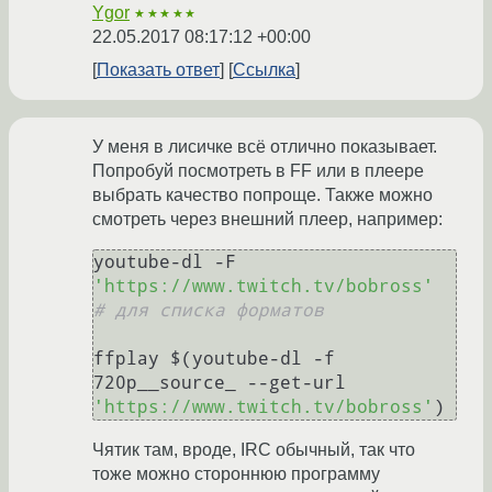
Ygor
★★★★★
22.05.2017 08:17:12 +00:00
Показать ответ
Ссылка
У меня в лисичке всё отлично показывает.
Попробуй посмотреть в FF или в плеере
выбрать качество попроще. Также можно
смотреть через внешний плеер, например:
youtube-dl -F 
'https://www.twitch.tv/bobross'
# для списка форматов
ffplay $(youtube-dl -f 
720p__source_ --get-url 
'https://www.twitch.tv/bobross'
Чятик там, вроде, IRC обычный, так что
тоже можно стороннюю программу