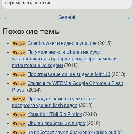
перемещена в архив.
←
General
→
Похожие темы
Otter browser и видео в youtube
(2015)
Форум
По умолчанию, в Ubuntu не будут
Форум
устанавливаться проприетарные программы и
патентованные кодеки
(2011)
Проигрывание online видео в Mint 13
(2013)
Форум
Отключить WEBM в Google Chrome и Flash
Форум
Player
(2014)
Пропадает звук в skype после
Форум
воспроизведения flash видео
(2013)
Youtube HTML5 в Firefox
(2014)
Форум
Ubuntu проблемы с видео
(2010)
Форум
не работает звук в браузерах (pulse audio)
Форум