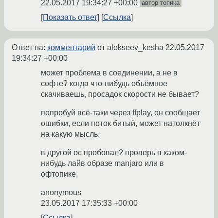
22.05.2017 19:34:27 +00:00
автор топика
Показать ответ
Ссылка
Ответ на:
комментарий
от alekseev_kesha
22.05.2017
19:34:27 +00:00
может проблема в соединении, а не в
софте? когда что-нибудь объёмное
скачиваешь, просадок скорости не бывает?
попробуй всё-таки через ffplay, он сообщает
ошибки, если поток битый, может натолкнёт
на какую мысль.
в другой ос пробовал? проверь в каком-
нибудь лайв образе manjaro или в
офтопике.
anonymous
23.05.2017 17:35:33 +00:00
Ссылка