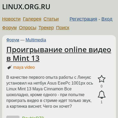
LINUX.ORG.RU
Новости
Галерея
Статьи
Регистрация
-
Вход
Форум
Опросы
Трекер
Поиск
Форум
—
Multimedia
Проигрывание online видео
в Mint 13
maya video
В качестве первого опыта работы с Линукс
установил на нетбук Asus EeePc 1001px ось
0
Linux Mint 13 Maya Cinnamon Все
шоколадно, кроме одного - при попытке
проиграть видео в стриме идет только звук,
1
а картинка виснет. Чего он хочет?