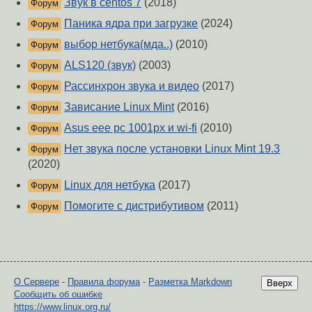
Звук в centos 7
(2018)
Форум
Паника ядра при загрузке
(2024)
Форум
выбор нетбука(мда..)
(2010)
Форум
ALS120 (звук)
(2003)
Форум
Рассинхрон звука и видео
(2017)
Форум
Зависание Linux Mint
(2016)
Форум
Asus eee pc 1001px и wi-fi
(2010)
Форум
Нет звука после установки Linux Mint 19.3
Форум
(2020)
Linux для нетбука
(2017)
Форум
Помогите с дистрибутивом
(2011)
Форум
О Сервере
-
Правила форума
-
Разметка Markdown
Вверх
Сообщить об ошибке
https://www.linux.org.ru/