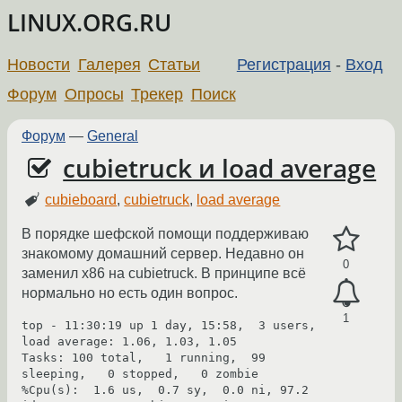
LINUX.ORG.RU
Новости
Галерея
Статьи
Регистрация
-
Вход
Форум
Опросы
Трекер
Поиск
Форум
—
General
cubietruck и load average
cubieboard
,
cubietruck
,
load average
В порядке шефской помощи поддерживаю
знакомому домашний сервер. Недавно он
0
заменил x86 на cubietruck. В принципе всё
нормально но есть один вопрос.
1
top - 11:30:19 up 1 day, 15:58,  3 users,  
load average: 1.06, 1.03, 1.05

Tasks: 100 total,   1 running,  99 
sleeping,   0 stopped,   0 zombie

%Cpu(s):  1.6 us,  0.7 sy,  0.0 ni, 97.2 