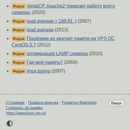
VestaCP. Apache2 тормозит работу всего
Форум
сервера.
(2020)
load average = 186.91 :)
(2007)
Форум
load average
(2013)
Форум
Проблема не хватает памяти на VPS ОС
Форум
CentOS-5.7
(2012)
оптимизация LAMP сервера
(2010)
Форум
Где моя память?
(2004)
Форум
linux tuning
(2007)
Форум
О Сервере
-
Правила форума
-
Разметка Markdown
Вверх
Сообщить об ошибке
https://www.linux.org.ru/