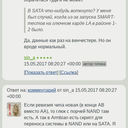
В SATA что-нибудь воткнуто? У меня
был случай, когда из-за запуска SMART-
тестов на глючном харде LA в районе 1-
2 было.
Да, данные как раз на винчестере. Но он
вроде нормальный.
sin_a
★★★★★
15.05.2017 08:20:27 +00:00
автор топика
Показать ответ
Ссылка
Ответ на:
комментарий
от sin_a
15.05.2017 08:20:27
+00:00
Если ревизия чипа новая (в конце AB
вместо AA), то глюк с порчей NAND там
есть. А так в Armbian есть скрипт для
переноса системы в NAND или на SATA. Я