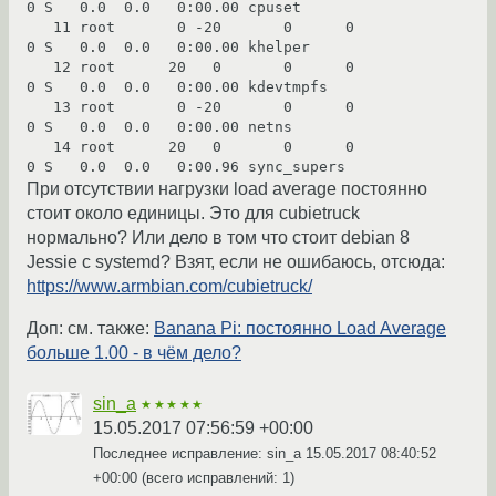
0 S   0.0  0.0   0:00.00 cpuset

   11 root       0 -20       0      0      
0 S   0.0  0.0   0:00.00 khelper

   12 root      20   0       0      0      
0 S   0.0  0.0   0:00.00 kdevtmpfs

   13 root       0 -20       0      0      
0 S   0.0  0.0   0:00.00 netns

   14 root      20   0       0      0      
При отсутствии нагрузки load average постоянно
стоит около единицы. Это для cubietruck
нормально? Или дело в том что стоит debian 8
Jessie с systemd? Взят, если не ошибаюсь, отсюда:
https://www.armbian.com/cubietruck/
Доп: см. также:
Banana Pi: постоянно Load Average
больше 1.00 - в чём дело?
sin_a
★★★★★
15.05.2017 07:56:59 +00:00
Последнее исправление: sin_a
15.05.2017 08:40:52
+00:00
(всего исправлений: 1)