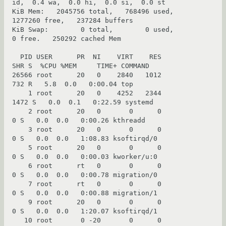
id,  0.4 wa,  0.0 hi,  0.0 si,  0.0 st

KiB Mem:   2045756 total,   768496 used,  
1277260 free,   237284 buffers

KiB Swap:        0 total,        0 used,        
0 free.   250292 cached Mem

  PID USER      PR  NI    VIRT    RES    
SHR S  %CPU %MEM     TIME+ COMMAND

26566 root      20   0    2840   1012    
732 R   5.8  0.0   0:00.04 top

    1 root      20   0    4252   2344   
1472 S   0.0  0.1   0:22.59 systemd

    2 root      20   0       0      0      
0 S   0.0  0.0   0:00.26 kthreadd

    3 root      20   0       0      0      
0 S   0.0  0.0   1:08.83 ksoftirqd/0

    5 root      20   0       0      0      
0 S   0.0  0.0   0:00.03 kworker/u:0

    6 root      rt   0       0      0      
0 S   0.0  0.0   0:00.78 migration/0

    7 root      rt   0       0      0      
0 S   0.0  0.0   0:00.88 migration/1

    9 root      20   0       0      0      
0 S   0.0  0.0   1:20.07 ksoftirqd/1

   10 root       0 -20       0      0      