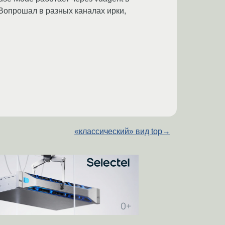
. Вопрошал в разных каналах ирки,
«классический» вид top
→