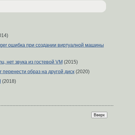
014)
ager ошибка при создании виртуалной машины
mu, нет звука из гостевой VM
(2015)
r перенести образ на другой диск
(2020)
l
(2018)
Вверх