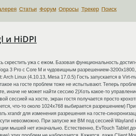
алерея
Статьи
Форум
Опросы
Трекер
Поиск
l и HiDPI
 скрестить ужа с ежом. Базовая функциональность достигну
Yoga 3 Pro с Core M и чудовищным разрешением-3200х1800,
: Arch Linux (4.10.13, Mesa 17.0.5) Гость запускается в Virt-
сё такое на госте проблем тоже не испытывают. Теперь пробле
сте, иначе не может найти сессию 2)Хоть какое-то управле
ой сессией на хосте, экран гостя получается просто крохот
ется, что-то около 1024х768 выбирается разрешением) При
ать xrandr для изменения разрешения на госте-синхронизац
ути невозможно. При запуске же ВМ под сессией Wayland на
ции мышей нет изначально. Естественно, EvTouch Tablet до
твие) этих проблем не наблюдается. Кажется, даже Client M