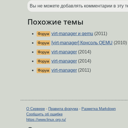
Вы не можете добавлять комментарии в эту т
Похожие темы
virt-manager и qemu
(2011)
Форум
[virt-manager] Консоль QEMU
(2010)
Форум
virt-manager
(2014)
Форум
virt-manager
(2014)
Форум
virt-manager
(2011)
Форум
О Сервере
-
Правила форума
-
Разметка Markdown
Сообщить об ошибке
https://www.linux.org.ru/