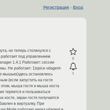
Регистрация
-
Вход
та, но теперь столкнулся с
 работает под управлением
0
manager 1.4.1 Работают: сессии
мы. Не работает: 1)spice vdagent-
1
ние мышью(здесь остановлюсь
ным (если запустить на госте
 этом, мыша гостя и мыша хоста
ия теряется и пользоваться
 хосте, экран гостя получается
бавлен в виртуалку. При
ouse Mode работает через vdagent в