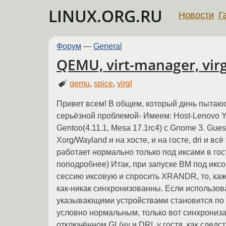
LINUX.ORG.RU
Новости
Г
Форум
—
General
QEMU, virt-manager, virg
qemu
,
spice
,
virgl
Привет всем! В общем, который день пытаюсь
серьёзной проблемой- Имеем: Host-Lenovo 
Gentoo(4.11.1, Mesa 17.1rc4) с Gnome 3. Guest
Xorg/Wayland и на хосте, и на госте, dri и в
работает нормально только под иксами в го
поподробнее) Итак, при запуске ВМ под иксов
сессию иксовую и спросить XRANDR, то, каж
как-никак синхронизованны. Если использов
указывающими устройствами становится по с
условно нормальным, только вот синхрониза
отключённом GL(ну и DRI, у гостя, как следс