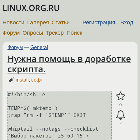
LINUX.ORG.RU
Новости
Галерея
Статьи
Регистрация
-
Вход
Форум
Опросы
Трекер
Поиск
Форум
—
General
Нужна помощь в доработке
скрипта.
install
,
софт
#!/bin/sh -e

0
TEMP=$( mktemp )

trap "rm -f '$TEMP'" EXIT

2
whiptail --notags --checklist 
'Выбор пакетов' 25 60 15 \
