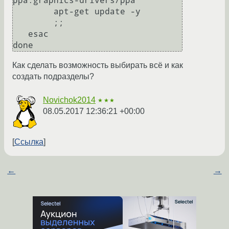
ppa:graphics-drivers/ppa

        apt-get update -y

        ;;

   esac

done 
Как сделать возможность выбирать всё и как
создать подразделы?
Novichok2014
★★★
08.05.2017 12:36:21 +00:00
Ссылка
←
→