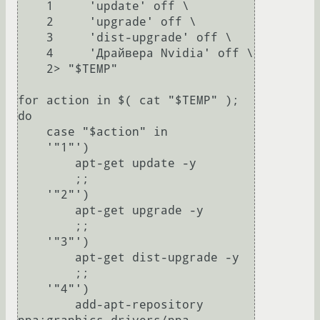
    1     'update' off \

    2     'upgrade' off \

    3     'dist-upgrade' off \

    4     'Драйвера Nvidia' off \

    2> "$TEMP"

for action in $( cat "$TEMP" ); 
do

    case "$action" in

    '"1"')

        apt-get update -y

        ;;

    '"2"')

        apt-get upgrade -y

        ;;

    '"3"')

        apt-get dist-upgrade -y

        ;;

    '"4"')

        add-apt-repository 