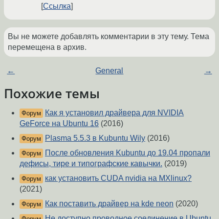
Ссылка
Вы не можете добавлять комментарии в эту тему. Тема
перемещена в архив.
←
General
→
Похожие темы
Как я установил драйвера для NVIDIA
Форум
GeForce на Ubuntu 16
(2016)
Plasma 5.5.3 в Kubuntu Wily
(2016)
Форум
После обновления Kubuntu до 19.04 пропали
Форум
дефисы, тире и типографские кавычки.
(2019)
как установить CUDA nvidia на MXlinux?
Форум
(2021)
Как поставить драйвер на kde neon
(2020)
Форум
Не доступно проводное соединение в Ubuntu
Форум