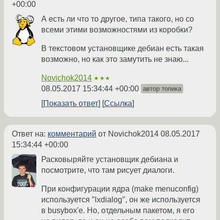
+00:00
А есть ли что то другое, типа такого, но со
всеми этими возможностями из коробки?
В текстовом установщике дебиан есть такая
возможно, но как это замутить не знаю...
Novichok2014
★★★
08.05.2017 15:34:44 +00:00
автор топика
Показать ответ
Ссылка
Ответ на:
комментарий
от Novichok2014
08.05.2017
15:34:44 +00:00
Расковыряйте установщик дебиана и
посмотрите, что там рисует диалоги.
При конфигурации ядра (make menuconfig)
используется ″lxdialog″, он же используется
в busybox'е. Но, отдельным пакетом, я его