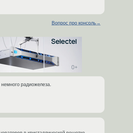
Вопрос про консоль
→
ь немного радиожелеза.
енераторов в кристаллической решотке