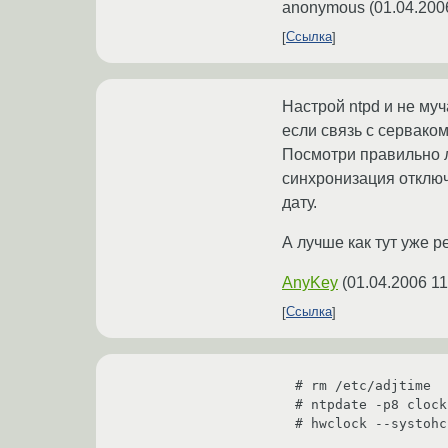
anonymous
(
01.04.200
Ссылка
Настрой ntpd и не муч
если связь с серваком
Посмотри правильно 
синхронизация отключ
дату.
А лучше как тут уже р
AnyKey
(
01.04.2006 11
Ссылка
# rm /etc/adjtime

# ntpdate -p8 clock
# hwclock --systohc
