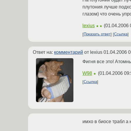
плутония лучше подхо
глазом) что очень упр
lexius
(
01.04.2006 
★★
Показать ответ
Ссылка
Ответ на:
комментарий
от lexius
01.04.2006 0
Фигня все это! Атомн
W98
(
01.04.2006 09:
★
Ссылка
имхо в биосе трабл а 