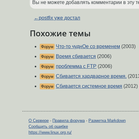
Вы не можете добавлять комментарии в эту т
←
postfix уже достал
Похожие темы
Что-то чуднОе со временем
(2003)
Форум
Время сбивается
(2006)
Форум
проблемма с FTP
(2006)
Форум
Сбивается хардварное время.
(201
Форум
Сбивается системное время
(2012)
Форум
О Сервере
-
Правила форума
-
Разметка Markdown
Сообщить об ошибке
https://www.linux.org.ru/