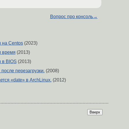
Вопрос про консоль
→
 на Centos
(2023)
и время
(2013)
 в BIOS
(2013)
 после перезагрузки.
(2008)
тся «date» в ArchLinux.
(2012)
Вверх