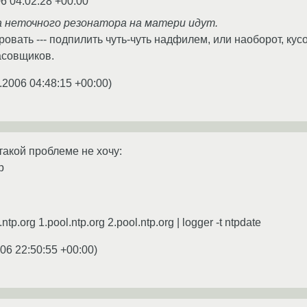
6 04:02:28 +00:00
а неточного резонатора на матери идут.
овать --- подпилить чуть-чуть надфилем, или наоборот, кус
асовщиков.
.2006 04:48:15 +00:00
)
такой проблеме не хочу:
p
.ntp.org 1.pool.ntp.org 2.pool.ntp.org | logger -t ntpdate
06 22:50:55 +00:00
)