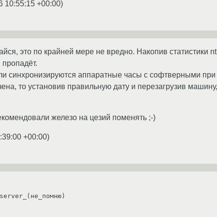
6 10:55:15 +00:00
)
айся, это по крайней мере не вредно. Накопив статистики n
 пропадёт.
ли синхронизируются аппаратные часы с софтверными при 
ена, то установив правильную дату и перезагрузив машину,
екомендовали железо на цезий поменять ;-)
:39:00 +00:00
)
server_(не_помню)
