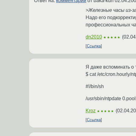
Ответ на:
комментарий
от baka-kun
02.04.200
>Железные часы из-з
Надо его подкорректир
профессиональных ч
dn2010
(
02.04
★★★★★
Ссылка
Я даже вспоминать о 
$ cat /etc/cron.hourly/nt
#!/bin/sh
/usr/sbin/ntpdate 0.pool
Kroz
(
02.04.20
★★★★★
Ссылка