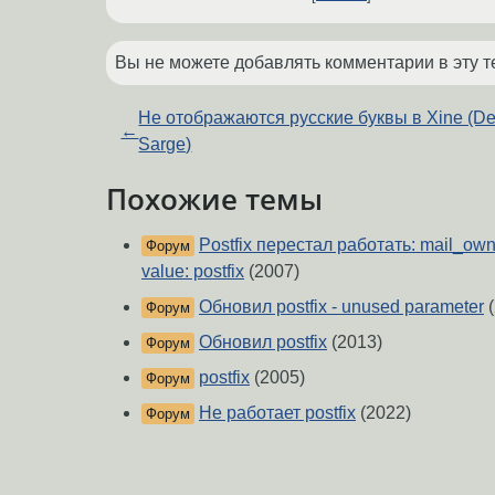
Вы не можете добавлять комментарии в эту т
Не отображаются русские буквы в Xine (D
←
Sarge)
Похожие темы
Postfix перестал работать: mail_ow
Форум
value: postfix
(2007)
Обновил postfix - unused parameter
(
Форум
Обновил postfix
(2013)
Форум
postfix
(2005)
Форум
Не работает postfix
(2022)
Форум