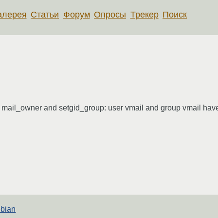
алерея
Статьи
Форум
Опросы
Трекер
Поиск
eters mail_owner and setgid_group: user vmail and group vmail ha
ebian