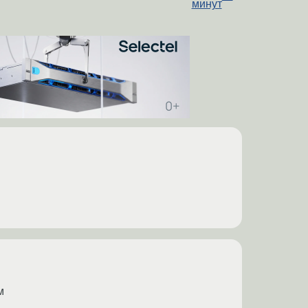
минут
м