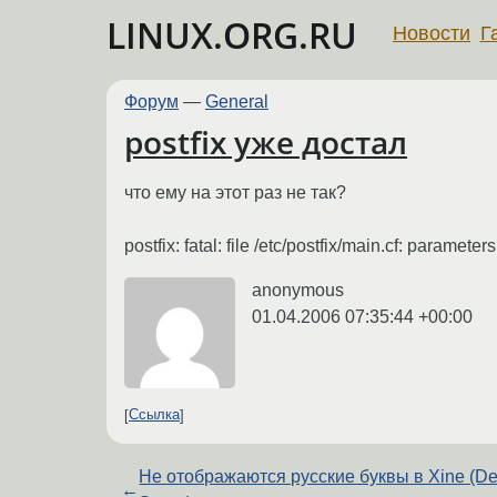
LINUX.ORG.RU
Новости
Г
Форум
—
General
postfix уже достал
что ему на этот раз не так?
postfix: fatal: file /etc/postfix/main.cf: param
anonymous
01.04.2006 07:35:44 +00:00
Ссылка
Не отображаются русские буквы в Xine (D
←