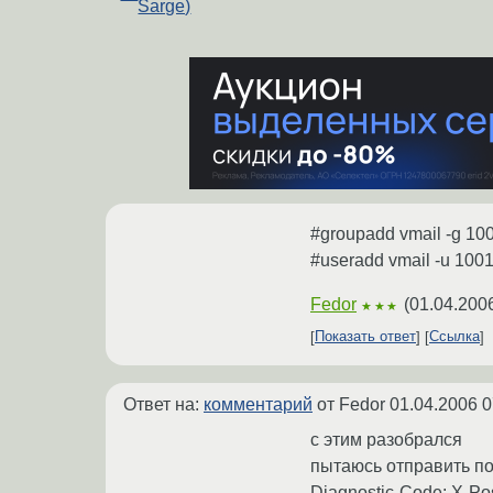
Sarge)
#groupadd vmail -g 10
#useradd vmail -u 1001
Fedor
(
01.04.200
★★★
Показать ответ
Ссылка
Ответ на:
комментарий
от Fedor
01.04.2006 0
с этим разобрался
пытаюсь отправить поч
Diagnostic-Code: X-Pos