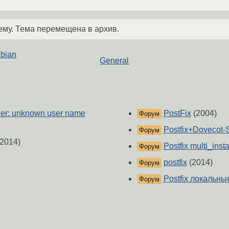
ему. Тема перемещена в архив.
ebian
General
ner: unknown user name
PostFix
(2004)
Форум
Postfix+Dovecot
Форум
2014)
Postfix multi_ins
Форум
postfix
(2014)
Форум
Postfix локальны
Форум