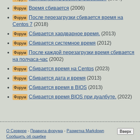
Время сбивается
(2006)
Форум
После перезагрузки сбивается время на
Форум
Centos 7
(2018)
Сбивается хардварное время.
(2013)
Форум
Сбивается системное время
(2012)
Форум
После каждой перезагрузки время сбивается
Форум
на полчаса-час
(2002)
Сбивается время на Centos
(2023)
Форум
Сбивается дата и время
(2013)
Форум
Сбивается время в BIOS
(2013)
Форум
Сбивается время BIOS при дуалбуте.
(2022)
Форум
О Сервере
-
Правила форума
-
Разметка Markdown
Вверх
Сообщить об ошибке