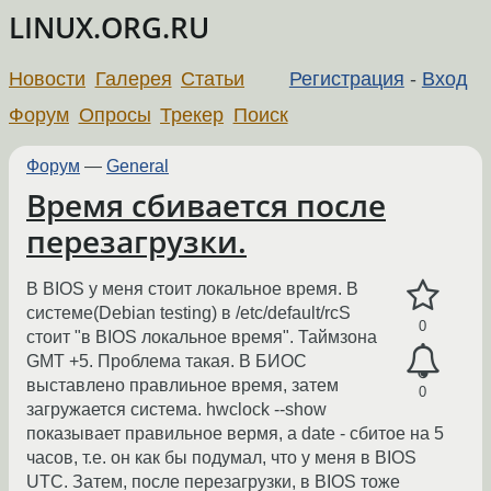
LINUX.ORG.RU
Новости
Галерея
Статьи
Регистрация
-
Вход
Форум
Опросы
Трекер
Поиск
Форум
—
General
Время сбивается после
перезагрузки.
В BIOS у меня стоит локальное время. В
системе(Debian testing) в /etc/default/rcS
0
стоит "в BIOS локальное время". Таймзона
GMT +5. Проблема такая. В БИОС
выставлено правлиьное время, затем
0
загружается система. hwclock --show
показывает правильное вермя, а date - сбитое на 5
часов, т.е. он как бы подумал, что у меня в BIOS
UTC. Затем, после перезагрузки, в BIOS тоже