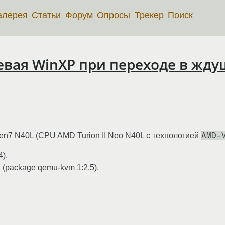
алерея
Статьи
Форум
Опросы
Трекер
Поиск
евая WinXP при переходе в ждущ
AMD-
en7 N40L (CPU AMD Turion II Neo N40L с технологией
4).
(package qemu-kvm 1:2.5).