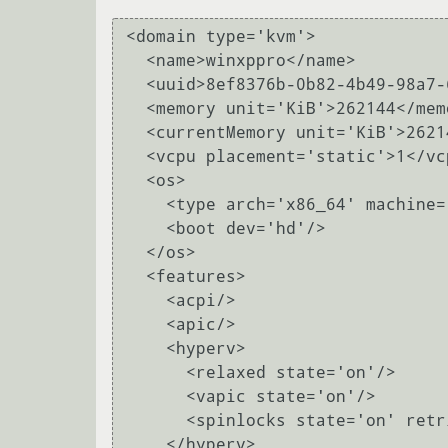
<domain type='kvm'>

  <name>winxppro</name>

  <uuid>8ef8376b-0b82-4b49-98a7-670ba02b3889</uuid>

  <memory unit='KiB'>262144</memory>

  <currentMemory unit='KiB'>262144</currentMemory>

  <vcpu placement='static'>1</vcpu>

  <os>

    <type arch='x86_64' machine='pc-i440fx-xenial'>hvm</type>

    <boot dev='hd'/>

  </os>

  <features>

    <acpi/>

    <apic/>

    <hyperv>

      <relaxed state='on'/>

      <vapic state='on'/>

      <spinlocks state='on' retries='8191'/>

    </hyperv>
