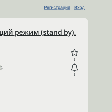
Регистрация
-
Вход
ий режим (stand by).
1
V
).
1