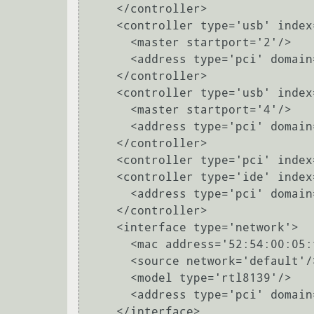
    </controller>

    <controller type='usb' index='0' model='ich9-uhci2'>

      <master startport='2'/>

      <address type='pci' domain='0x0000' bus='0x00' slot='0x05' function='0x1'/>

    </controller>

    <controller type='usb' index='0' model='ich9-uhci3'>

      <master startport='4'/>

      <address type='pci' domain='0x0000' bus='0x00' slot='0x05' function='0x2'/>

    </controller>

    <controller type='pci' index='0' model='pci-root'/>

    <controller type='ide' index='0'>

      <address type='pci' domain='0x0000' bus='0x00' slot='0x01' function='0x1'/>

    </controller>

    <interface type='network'>

      <mac address='52:54:00:05:f6:bd'/>

      <source network='default'/>

      <model type='rtl8139'/>

      <address type='pci' domain='0x0000' bus='0x00' slot='0x03' function='0x0'/>

    </interface>
