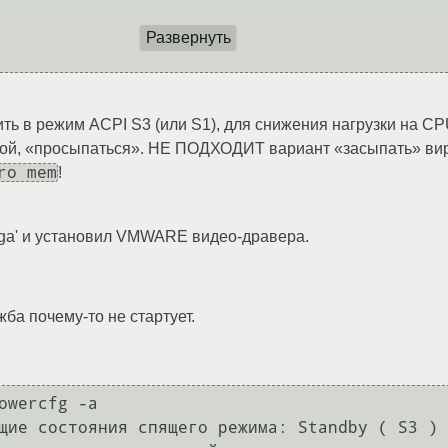
Развернуть
ть в режим ACPI S3 (или S1), для снижения нагрузки на C
ой, «просыпаться». НЕ ПОДХОДИТ вариант «засыпать» вир
ro mem
!
mvga' и установил VMWARE видео-дравера.
ба почему-то не стартует.
owercfg -a

щие состояния спящего режима: Standby ( S3 ) 