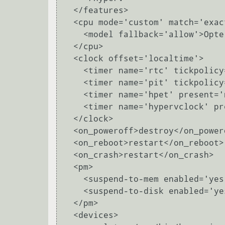
  </features>

  <cpu mode='custom' match='exact'>

    <model fallback='allow'>Opteron_G3</model>

  </cpu>

  <clock offset='localtime'>

    <timer name='rtc' tickpolicy='catchup'/>

    <timer name='pit' tickpolicy='delay'/>

    <timer name='hpet' present='no'/>

    <timer name='hypervclock' present='yes'/>

  </clock>

  <on_poweroff>destroy</on_poweroff>

  <on_reboot>restart</on_reboot>

  <on_crash>restart</on_crash>

  <pm>

    <suspend-to-mem enabled='yes'/>

    <suspend-to-disk enabled='yes'/>

  </pm>

  <devices>
