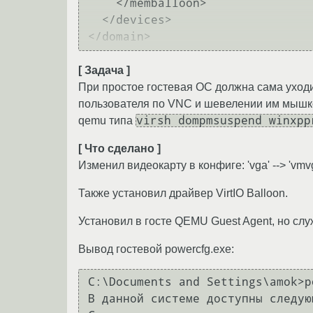
    </memballoon>

  </devices>

[ Задача ]
При простое гостевая ОС должна сама уходи
пользователя по VNC и шевелении им мышк
virsh dompmsuspend winxpp
qemu типа
[ Что сделано ]
Изменил видеокарту в конфиге: 'vga' --> 'v
Также установил драйвер VirtIO Balloon.
Установил в госте QEMU Guest Agent, но служ
Вывод гостевой powercfg.exe:
C:\Documents and Settings\amok>p
В данной системе доступны следую