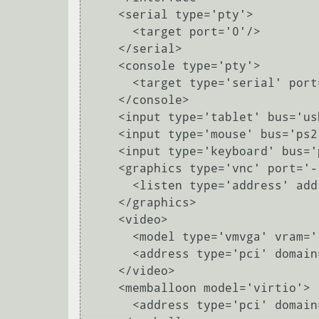
    <serial type='pty'>

      <target port='0'/>

    </serial>

    <console type='pty'>

      <target type='serial' port='0'/>

    </console>

    <input type='tablet' bus='usb'/>

    <input type='mouse' bus='ps2'/>

    <input type='keyboard' bus='ps2'/>

    <graphics type='vnc' port='-1' autoport='yes' listen='0.0.0.0'>

      <listen type='address' address='0.0.0.0'/>

    </graphics>

    <video>

      <model type='vmvga' vram='16384' heads='1'/>

      <address type='pci' domain='0x0000' bus='0x00' slot='0x02' function='0x0'/>

    </video>

    <memballoon model='virtio'>

      <address type='pci' domain='0x0000' bus='0x00' slot='0x04' function='0x0'/>
