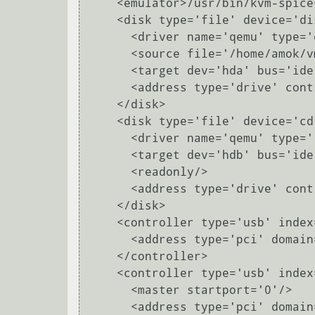
    <emulator>/usr/bin/kvm-spice</emulator>

    <disk type='file' device='disk'>

      <driver name='qemu' type='qcow2'/>

      <source file='/home/amok/vm/winxppro.img'/>

      <target dev='hda' bus='ide'/>

      <address type='drive' controller='0' bus='0' target='0' unit='0'/>

    </disk>

    <disk type='file' device='cdrom'>

      <driver name='qemu' type='raw'/>

      <target dev='hdb' bus='ide'/>

      <readonly/>

      <address type='drive' controller='0' bus='0' target='0' unit='1'/>

    </disk>

    <controller type='usb' index='0' model='ich9-ehci1'>

      <address type='pci' domain='0x0000' bus='0x00' slot='0x05' function='0x7'/>

    </controller>

    <controller type='usb' index='0' model='ich9-uhci1'>

      <master startport='0'/>

      <address type='pci' domain='0x0000' bus='0x00' slot='0x05' function='0x0' multifunction='on'/>
