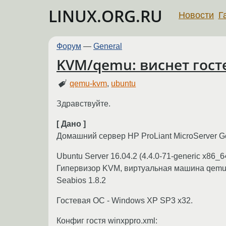
LINUX.ORG.RU
Новости
Г
Форум
—
General
KVM/qemu: виснет гост
qemu-kvm
,
ubuntu
Здравствуйте.
[ Дано ]
Домашний сервер HP ProLiant MicroServer G
Ubuntu Server 16.04.2 (4.4.0-71-generic x86_6
Гипервизор KVM, виртуальная машина qemu 
Seabios 1.8.2
Гостевая ОС - Windows XP SP3 x32.
Конфиг гостя winxppro.xml: