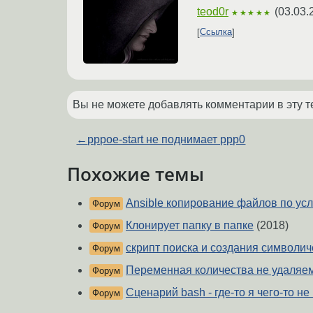
teod0r
(
03.03.
★★★★★
Ссылка
Вы не можете добавлять комментарии в эту т
←
pppoe-start не поднимает ppp0
Похожие темы
Ansible копирование файлов по ус
Форум
Клонирует папку в папке
(2018)
Форум
скрипт поиска и создания символиче
Форум
Переменная количества не удаляе
Форум
Сценарий bash - где-то я чего-то не
Форум