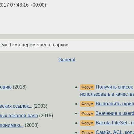
2017 07:43:16 +00:00
)
ему. Тема перемещена в архив.
General
ловию
(2018)
Получить список
Форум
использовать в качест
Выполнить скрип
Форум
ских ссылок...
(2003)
Значение в userd
Форум
мых бэкапов bash
(2018)
Bacula FileSet -
Форум
 понимаю...
(2008)
Самба, ACL, коп
Форум