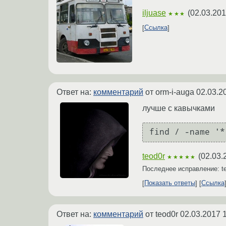
iljuase
(
02.03.201
★★★
Ссылка
Ответ на:
комментарий
от orm-i-auga
02.03.2
лучше с кавычками
find / -name '*
teod0r
(
02.03.
★★★★★
Последнее исправление: t
Показать ответы
Ссылка
Ответ на:
комментарий
от teod0r
02.03.2017 