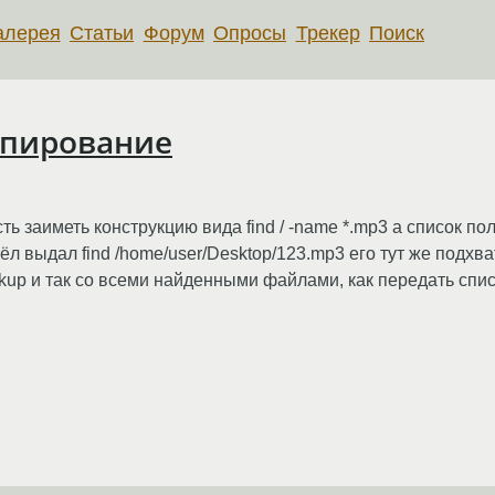
алерея
Статьи
Форум
Опросы
Трекер
Поиск
опирование
ь заиметь конструкцию вида find / -name *.mp3 а список п
 выдал find /home/user/Desktop/123.mp3 его тут же подхва
ckup и так со всеми найденными файлами, как передать сп