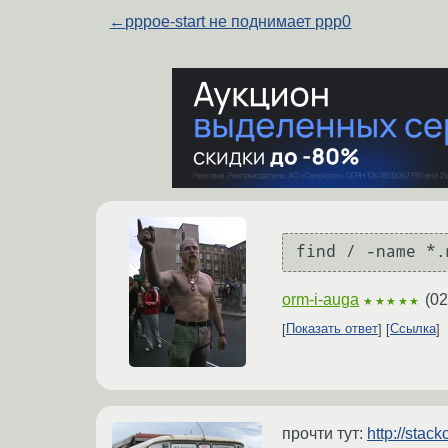
←
pppoe-start не поднимает ppp0
orm-i-auga
(
02
★★★★★
Показать ответ
Ссылка
прочти тут:
http://stac