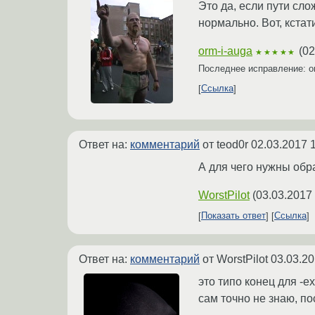
Это да, если пути сл
нормально. Вот, кстат
orm-i-auga
(
02
★★★★★
Последнее исправление: o
Ссылка
Ответ на:
комментарий
от teod0r
02.03.2017 
А для чего нужны об
WorstPilot
(
03.03.2017
Показать ответ
Ссылка
Ответ на:
комментарий
от WorstPilot
03.03.20
это типо конец для -e
сам точно не знаю, по