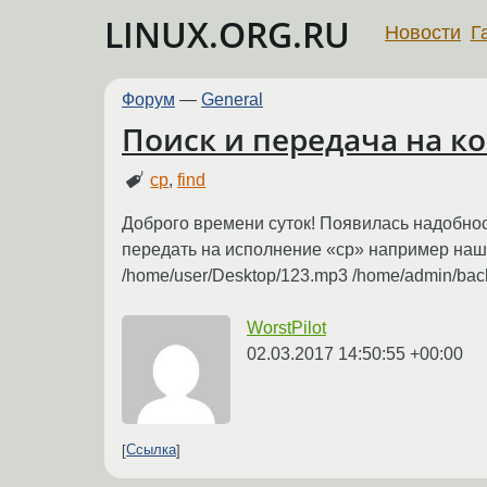
LINUX.ORG.RU
Новости
Г
Форум
—
General
Поиск и передача на к
cp
,
find
Доброго времени суток! Появилась надобност
передать на исполнение «cp» например нашёл
/home/user/Desktop/123.mp3 /home/admin/ba
WorstPilot
02.03.2017 14:50:55 +00:00
Ссылка