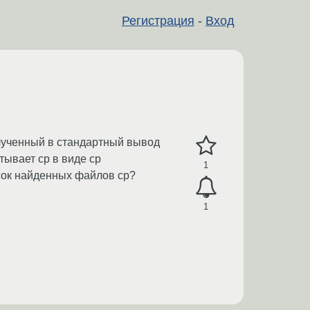
Регистрация
-
Вход
олученный в стандартный вывод
тывает cp в виде cp
1
исок найденных файлов cp?
1