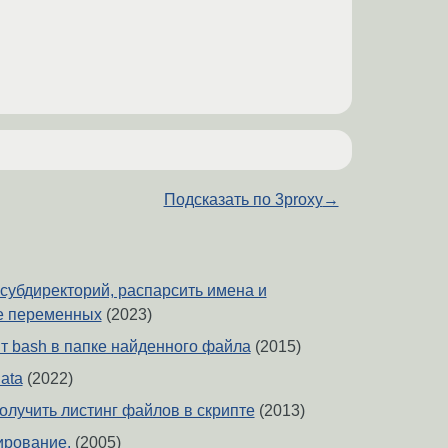
Подсказать по 3proxy
→
 субдиректорий, распарсить имена и
ве переменных
(2023)
т bash в папке найденного файла
(2015)
ata
(2022)
 получить листинг файлов в скрипте
(2013)
ирование.
(2005)