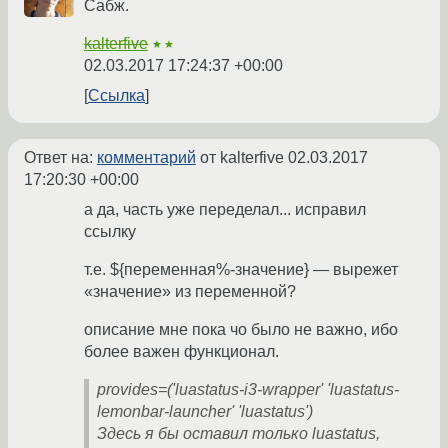
Сабж.
kalterfive
★★
02.03.2017 17:24:37 +00:00
Ссылка
Ответ на:
комментарий
от kalterfive
02.03.2017
17:20:30 +00:00
а да, часть уже переделал... исправил
ссылку
т.е. ${переменная%-значение} — вырежет
«значение» из переменной?
описание мне пока чо было не важно, ибо
более важен функционал.
provides=('luastatus-i3-wrapper' 'luastatus-
lemonbar-launcher' 'luastatus')
Здесь я бы оставил только luastatus,