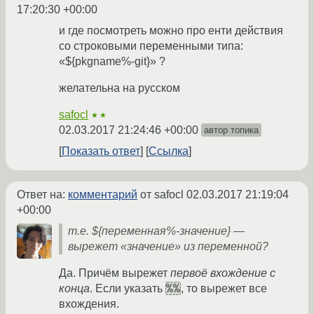
17:20:30 +00:00
и где посмотреть можно про енти действия
со строковыми переменными типа:
«${pkgname%-git}» ?
желательна на русском
safocl
★★
02.03.2017 21:24:46 +00:00
автор топика
Показать ответ
Ссылка
Ответ на:
комментарий
от safocl
02.03.2017 21:19:04
+00:00
т.е. ${переменная%-значение} —
вырежет «значение» из переменной?
Да. Причём вырежет
первоё вхождение с
%%
конца
. Если указать
, то вырежет все
вхождения.