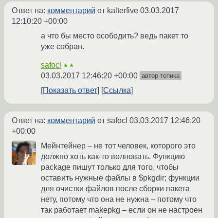
Ответ на:
комментарий
от kalterfive
03.03.2017
12:10:20 +00:00
а что бы место осободить? ведь пакет то
уже собран.
safocl
★★
03.03.2017 12:46:20 +00:00
автор топика
Показать ответ
Ссылка
Ответ на:
комментарий
от safocl
03.03.2017 12:46:20
+00:00
Мейнтейнер – не тот человек, которого это
должно хоть как-то волновать. Функцию
package пишут только для того, чтобы
оставить нужные файлы в $pkgdir; функции
для очистки файлов после сборки пакета
нету, потому что она не нужна – потому что
так работает makepkg – если он не настроен