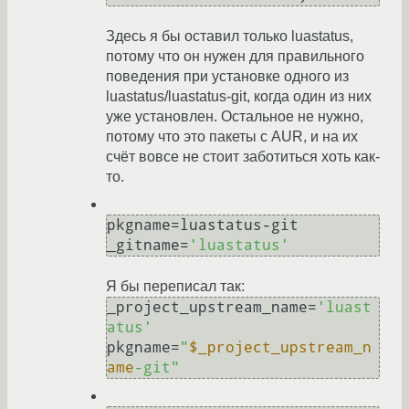
Здесь я бы оставил только luastatus,
потому что он нужен для правильного
поведения при установке одного из
luastatus/luastatus-git, когда один из них
уже установлен. Остальное не нужно,
потому что это пакеты с AUR, и на их
счёт вовсе не стоит заботиться хоть как-
то.
pkgname=luastatus-git

_gitname=
'luastatus'
Я бы переписал так:
_project_upstream_name=
'luast
atus'
pkgname=
"
$_project_upstream_n
ame
-git"