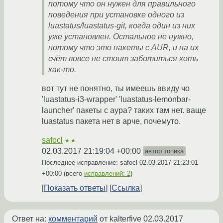
потому что он нужен для правильного
поведения при установке одного из
luastatus/luastatus-git, когда один из них
уже установлен. Остальное не нужно,
потому что это пакеты с AUR, и на их
счёт вовсе не стоит заботиться хоть
как-то.
вот тут не понятно, ты имеешь ввиду чо
'luastatus-i3-wrapper' 'luastatus-lemonbar-
launcher' пакеты с аура? таких там нет. ваще
luastatus пакета нет в арче, почемуто.
safocl
★★
02.03.2017 21:19:04 +00:00
автор топика
Последнее исправление: safocl
02.03.2017 21:23:01
+00:00
(всего
исправлений: 2
)
Показать ответы
Ссылка
Ответ на:
комментарий
от kalterfive
02.03.2017