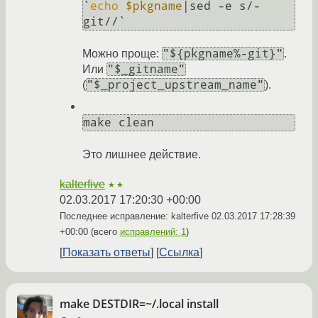
`
echo
$pkgname
|sed -e s/-
"${pkgname%-git}"
Можно проще:
.
"$_gitname"
Или
"$_project_upstream_name"
(
).
Это лишнее действие.
kalterfive
★★
02.03.2017 17:20:30 +00:00
Последнее исправление: kalterfive
02.03.2017 17:28:39
+00:00
(всего
исправлений: 1
)
Показать ответы
Ссылка
make DESTDIR=~/.local install