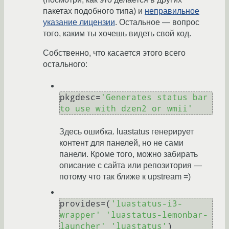
пакетах подобного типа) и
неправильное
указание лицензии
. Остальное — вопрос
того, каким ты хочешь видеть свой код.
Собственно, что касается этого всего
остального:
pkgdesc=
'Generates status bar 
to use with dzen2 or wmii'
Здесь ошибка. luastatus генерирует
контент для панелей, но не сами
панели. Кроме того, можно забирать
описание с сайта или репозитория —
потому что так ближе к upstream =)
provides=(
'luastatus-i3-
wrapper'
'luastatus-lemonbar-
launcher'
'luastatus'