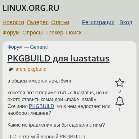
LINUX.ORG.RU
Новости
Галерея
Статьи
Регистрация
-
Вход
Форум
Опросы
Трекер
Поиск
Форум
—
General
PKGBUILD для luastatus
arch
,
pkgbuild
в общем имеется арч, i3wm
0
хочется поэкспериментить с luastatus, но не
охото ставить командой «make install».
Сочинил
PKGBUILD
, чо в нем недостает или
1
наоборот лишнее?
Какие исправления вы бы сделали с ним?
П.С. енто мой первый PKGBUILD.