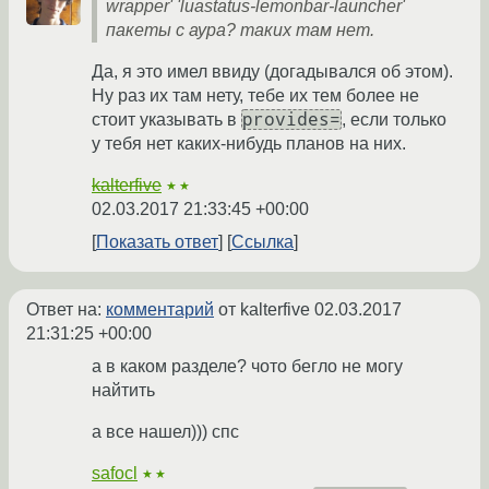
wrapper' 'luastatus-lemonbar-launcher'
пакеты с аура? таких там нет.
Да, я это имел ввиду (догадывался об этом).
Ну раз их там нету, тебе их тем более не
provides=
стоит указывать в
, если только
у тебя нет каких-нибудь планов на них.
kalterfive
★★
02.03.2017 21:33:45 +00:00
Показать ответ
Ссылка
Ответ на:
комментарий
от kalterfive
02.03.2017
21:31:25 +00:00
а в каком разделе? чото бегло не могу
найтить
а все нашел))) спс
safocl
★★