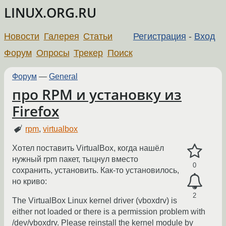
LINUX.ORG.RU
Новости
Галерея
Статьи
Регистрация
-
Вход
Форум
Опросы
Трекер
Поиск
Форум
—
General
про RPM и установку из
Firefox
rpm
,
virtualbox
Хотел поставить VirtualBox, когда нашёл
нужный rpm пакет, тыцнул вместо
0
сохранить, установить. Как-то установилось,
но криво:
2
The VirtualBox Linux kernel driver (vboxdrv) is
either not loaded or there is a permission problem with
/dev/vboxdrv. Please reinstall the kernel module by