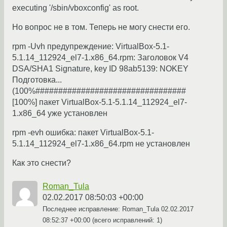
executing '/sbin/vboxconfig' as root.
Но вопрос не в том. Теперь не могу снести его.
rpm -Uvh предупреждение: VirtualBox-5.1-
5.1.14_112924_el7-1.x86_64.rpm: Заголовок V4
DSA/SHA1 Signature, key ID 98ab5139: NOKEY
Подготовка...
(100%#################################
[100%] пакет VirtualBox-5.1-5.1.14_112924_el7-
1.x86_64 уже установлен
rpm -evh ошибка: пакет VirtualBox-5.1-
5.1.14_112924_el7-1.x86_64.rpm не установлен
Как это снести?
Roman_Tula
02.02.2017 08:50:03 +00:00
Последнее исправление: Roman_Tula
02.02.2017
08:52:37 +00:00
(всего исправлений: 1)