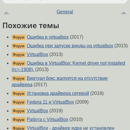
←
General
→
Похожие темы
Ошибка в virtualbox
(2017)
Форум
Ошибка при запуске винды на virtualbox
(2015)
Форум
VirtualBox
(2013)
Форум
Ошибка в VirtualBox: Kernel driver not installed
Форум
(rc=-1908).
(2013)
Виртуал бокс жалуется на отсутствие
Форум
драйвера
(2017)
Установка драйвера сетевой
(2018)
Форум
Fedora 11 и VirtualBox
(2009)
Форум
VirtualBox
(2019)
Форум
Работа с VirtualBox
(2010)
Форум
VirtualBox - драйвер ядра не установлен
Форум