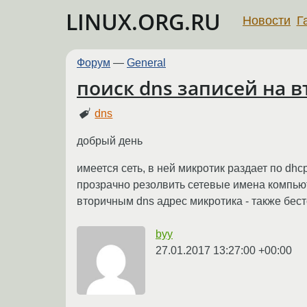
LINUX.ORG.RU
Новости
Г
Форум
—
General
поиск dns записей на 
dns
добрый день
имеется сеть, в ней микротик раздает по dh
прозрачно резолвить сетевые имена компьют
вторичным dns адрес микротика - также бестол
byy
27.01.2017 13:27:00 +00:00