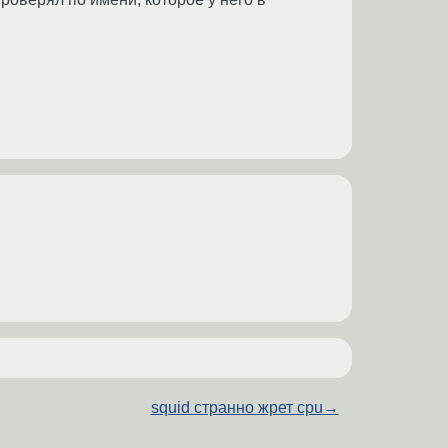
squid странно жрет cpu
→