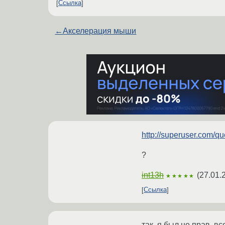
Ссылка
←
Акселерация мыши
http://superuser.com/qu
?
int13h
(
27.01.
★★★★★
Ссылка
так. я был не прав, в