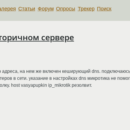
алерея
Статьи
Форум
Опросы
Трекер
Поиск
вторичном сервере
cp адреса, на нем же включен кеширующий dns. подключаюсь 
еров в сети. указание в настройках dns микротика не помо
ку. host vasyapupkin ip_mikrotik резолвит.