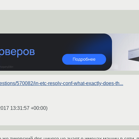
estions/570082/in-etc-resolv-conf-what-exactly-does-th...
2017 13:31:57 +00:00
)
се же тиковский dns ничего не знает о именах машин в сети. 