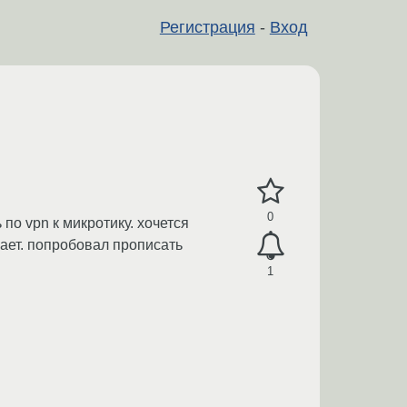
Регистрация
-
Вход
0
по vpn к микротику. хочется
гает. попробовал прописать
1