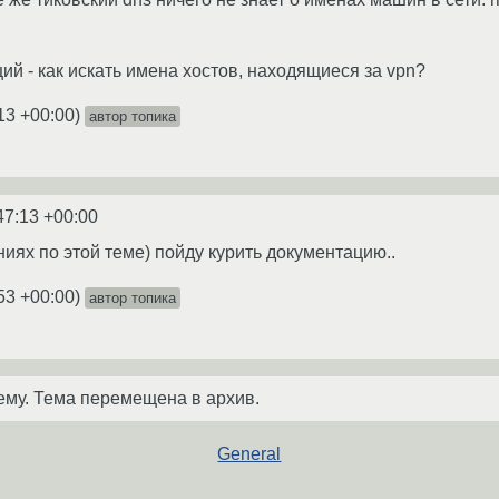
ий - как искать имена хостов, находящиеся за vpn?
13 +00:00
)
автор топика
47:13 +00:00
ниях по этой теме) пойду курить документацию..
53 +00:00
)
автор топика
ему. Тема перемещена в архив.
General