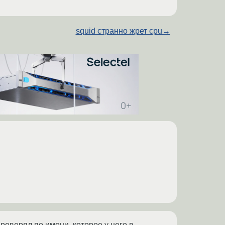
squid странно жрет cpu
→
проверял по имени, которое у него в