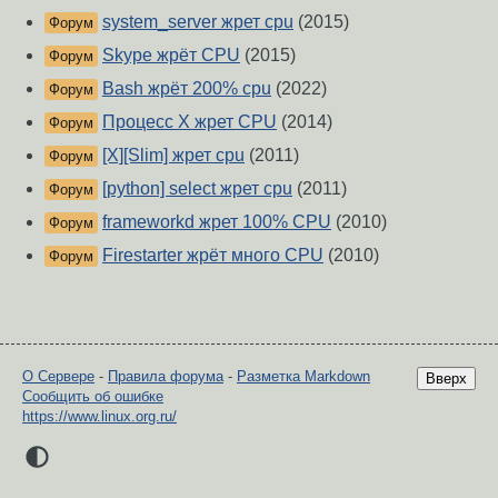
system_server жрет cpu
(2015)
Форум
Skype жрёт CPU
(2015)
Форум
Bash жрёт 200% cpu
(2022)
Форум
Процесс X жрет CPU
(2014)
Форум
[X][Slim] жрет cpu
(2011)
Форум
[python] select жрет cpu
(2011)
Форум
frameworkd жрет 100% CPU
(2010)
Форум
Firestarter жрёт много CPU
(2010)
Форум
О Сервере
-
Правила форума
-
Разметка Markdown
Вверх
Сообщить об ошибке
https://www.linux.org.ru/