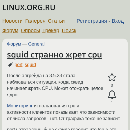
LINUX.ORG.RU
Новости
Галерея
Статьи
Регистрация
-
Вход
Форум
Опросы
Трекер
Поиск
Форум
—
General
squid странно жрет cpu
perf
,
squid
После апгрейда на 3.5.23 стала
наблюдаться ситуация, когда сквид
0
начинает жрать CPU. Может отожрать целое
ядро.
1
Мониторинг
использования cpu и
активности клиентов показывает, что зависимости
от числа запросов - нет. От трафика тоже не зависит.
perf натравленный на сквида говорит, что top-5 это