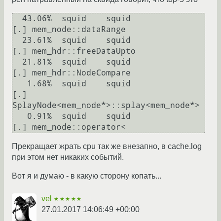
  43.06%  squid    squid                      
[.] mem_node::dataRange

  23.61%  squid    squid                      
[.] mem_hdr::freeDataUpto

  21.81%  squid    squid                      
[.] mem_hdr::NodeCompare

   1.68%  squid    squid                      
[.] 
SplayNode<mem_node*>::splay<mem_node*>

   0.91%  squid    squid                      
[.] mem_node::operator<
Прекращает жрать cpu так же внезапно, в cache.log
при этом нет никаких событий.
Вот я и думаю - в какую сторону копать...
vel
★★★★★
27.01.2017 14:06:49 +00:00