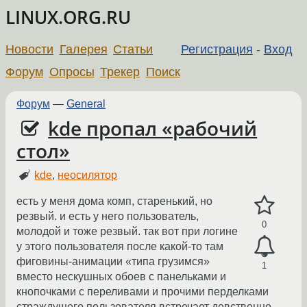
LINUX.ORG.RU
Новости
Галерея
Статьи
Регистрация
-
Вход
Форум
Опросы
Трекер
Поиск
Форум
—
General
kde пропал «рабочий
стол»
kde
,
неосилятор
есть у меня дома комп, старенький, но
резвый. и есть у него пользователь,
0
молодой и тоже резвый. так вот при логине
у этого пользователя после какой-то там
фиговины-анимации «типа грузимся»
1
вместо нескушных обоев с панельками и
кнопочками с переливами и прочими перделками
страждущего пользователя встречает девственно