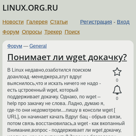
LINUX.ORG.RU
Новости
Галерея
Статьи
Регистрация
-
Вход
Форум
Опросы
Трекер
Поиск
Форум
—
General
Понимает ли wget докачку?
В Linux недавно,озаботился поиском
доанлоад -менеджера,атут вдруг
0
выяснилось,что и искать ничего не надо -
есть цстроенный wget, который
поддерживает докачку. Однако, по wget --
0
help про закачку не слова. Ладно, думаю я,
где-то они недомотрели....пишу в консоли wget [
URL], он начинает качать Вдруг бац - обрыв связи,
потом связь восстановилась,а wget - как вкопанный
Внимание,вопрос - поддерживает ли wget докачку,