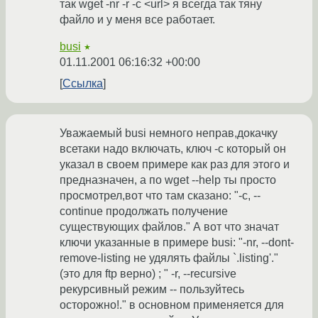
так wget -nr -r -c <url> я всегда так тяну
файло и у меня все работает.
busi
★
01.11.2001 06:16:32 +00:00
Ссылка
Уважаемый busi немного неправ,докачку
всетаки надо включать, ключ -с который он
указал в своем примере как раз для этого и
предназначен, а по wget --help ты просто
просмотрел,вот что там сказано: "-c, --
continue продолжать получение
существующих файлов." А вот что значат
ключи указанные в примере busi: "-nr, --dont-
remove-listing не удялять файлы `.listing'."
(это для ftp верно) ; " -r, --recursive
рекурсивный режим -- пользуйтесь
осторожно!." в основном применяется для