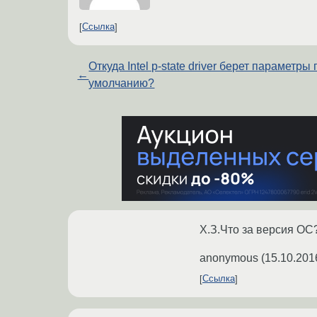
Ссылка
Откуда Intel p-state driver берет параметры 
←
умолчанию?
Х.З.Что за версия ОС?
anonymous
(
15.10.201
Ссылка