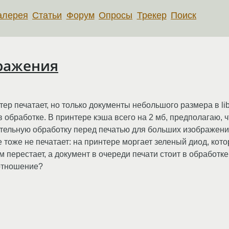
алерея
Статьи
Форум
Опросы
Трекер
Поиск
бражения
нтер печатает, но только документы небольшого размера в lib
в обработке. В принтере кэша всего на 2 мб, предполагаю, 
рительную обработку перед печатью для больших изображен
тоже не печатает: на принтере моргает зеленый диод, кот
м перестает, а документ в очереди печати стоит в обработк
 отношение?