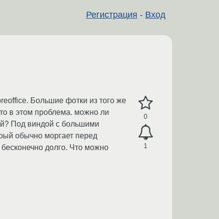
Регистрация
-
Вход
reoffice. Большие фотки из того же
что в этом проблема. можно ли
0
ий? Под виндой с большими
орый обычно моргает перед
1
е бесконечно долго. Что можно