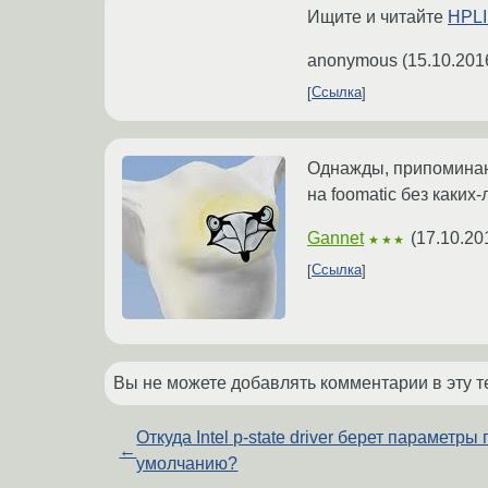
Ищите и читайте
HPLI
anonymous
(
15.10.201
Ссылка
Однажды, припоминаю,
на foomatic без каких
Gannet
(
17.10.20
★★★
Ссылка
Вы не можете добавлять комментарии в эту т
Откуда Intel p-state driver берет параметры 
←
умолчанию?