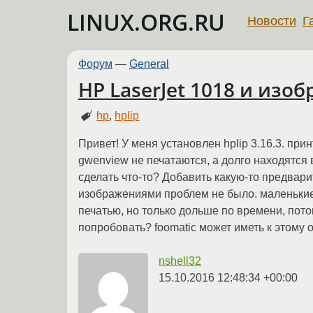
LINUX.ORG.RU
Новости
Г
Форум
—
General
HP LaserJet 1018 и изо
hp
,
hplip
Привет! У меня установлен hplip 3.16.3. при
gwenview не печатаются, а долго находятся 
сделать что-то? Добавить какую-то предва
изображениями проблем не было. маленькие 
печатью, но только дольше по времени, пото
попробовать? foomatic может иметь к этому
nshell32
15.10.2016 12:48:34 +00:00