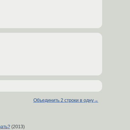
Объединить 2 строки в одну
→
рать?
(2013)