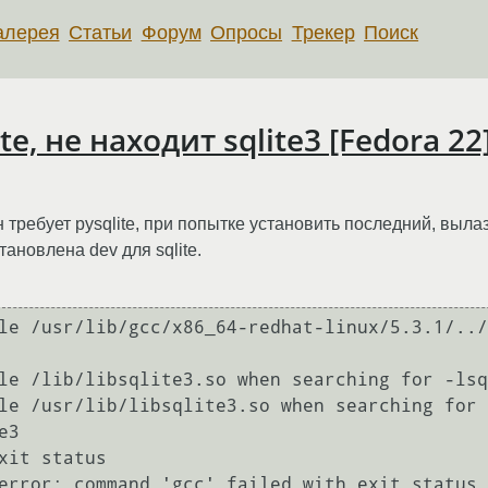
алерея
Статьи
Форум
Опросы
Трекер
Поиск
e, не находит sqlite3 [Fedora 22
 требует pysqlite, при попытке установить последний, выла
становлена dev для sqlite.
le /usr/lib/gcc/x86_64-redhat-linux/5.3.1/../
le /lib/libsqlite3.so when searching for -lsq
le /usr/lib/libsqlite3.so when searching for 
3

xit status

error: command 'gcc' failed with exit status 