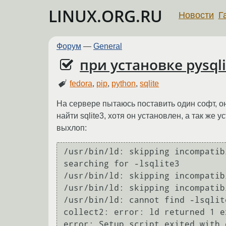
LINUX.ORG.RU
Новости
Г
Форум
—
General
при установке pysqlit
fedora
,
pip
,
python
,
sqlite
На сервере пытаюсь поставить один софт, он
найти sqlite3, хотя он установлен, а так же у
выхлоп:
/usr/bin/ld: skipping incompatib
searching for -lsqlite3

/usr/bin/ld: skipping incompatib
/usr/bin/ld: skipping incompatib
/usr/bin/ld: cannot find -lsqlite
collect2: error: ld returned 1 e
error: Setup script exited with 