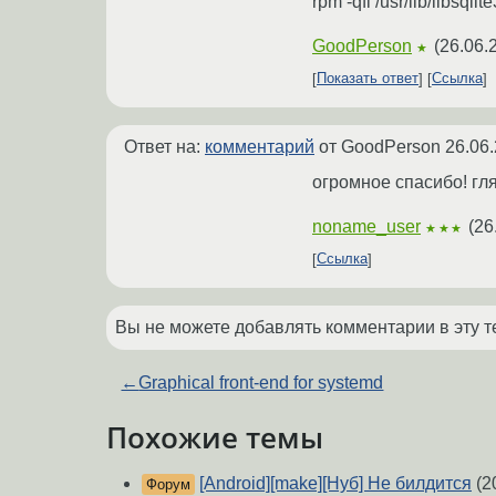
rpm -qfi /usr/lib/libsqlit
GoodPerson
(
26.06.
★
Показать ответ
Ссылка
Ответ на:
комментарий
от GoodPerson
26.06.
огромное спасибо! гля
noname_user
(
26
★★★
Ссылка
Вы не можете добавлять комментарии в эту т
←
Graphical front-end for systemd
Похожие темы
[Android][make][Нуб] Не билдится
(2
Форум