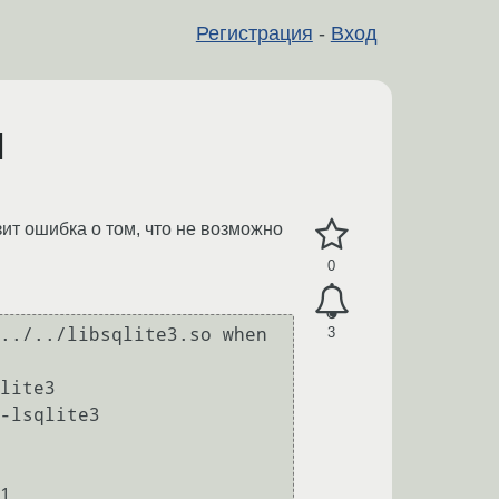
Регистрация
-
Вход
]
зит ошибка о том, что не возможно
0
3
../../libsqlite3.so when 
lite3

-lsqlite3

1
