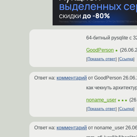
64-битный pysqlite с 
GoodPerson
(
26.06.
★
Показать ответ
Ссылка
Ответ на:
комментарий
от GoodPerson
26.06.
как чекнуть архитекту
noname_user
(
26
★★★
Показать ответ
Ссылка
Ответ на:
комментарий
от noname_user
26.0