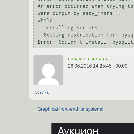
An error occurred when trying to
were output by easy_install.

While:

  Installing scripts.

  Getting distribution for 'pysqlite==2.6.3'.

noname_user
★★★
26.06.2016 14:25:45 +00:00
Ссылка
←
Graphical front-end for systemd