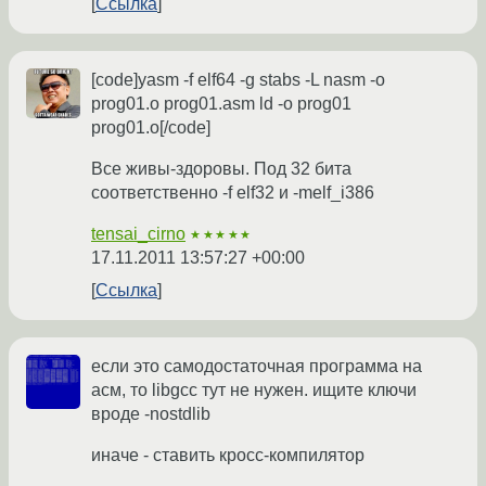
Ссылка
[code]yasm -f elf64 -g stabs -L nasm -o
prog01.o prog01.asm ld -o prog01
prog01.o[/code]
Все живы-здоровы. Под 32 бита
соответственно -f elf32 и -melf_i386
tensai_cirno
★★★★★
17.11.2011 13:57:27 +00:00
Ссылка
если это самодостаточная программа на
асм, то libgcc тут не нужен. ищите ключи
вроде -nostdlib
иначе - ставить кросс-компилятор