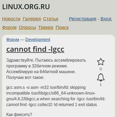
LINUX.ORG.RU
Новости
Галерея
Статьи
Регистрация
-
Вход
Форум
Опросы
Трекер
Поиск
Форум
—
Development
cannot find -lgcc
Здравствуйте. Пытаюсь ассемблировать
программу в 32битном режиме.
0
Ассемблирую на 64битной машине.
Получаю вот такое:
1
gcc asm.s -o asm -m32 /usr/bin/ld: skipping
incompatible /usr/lib/gcc/x86_64-unknown-linux-
gnu/4.6.2/libgcc.a when searching for -lgcc /usr/bin/ld:
cannot find -lgcc collect2: ld returned 1 exit status
Как фиксить?