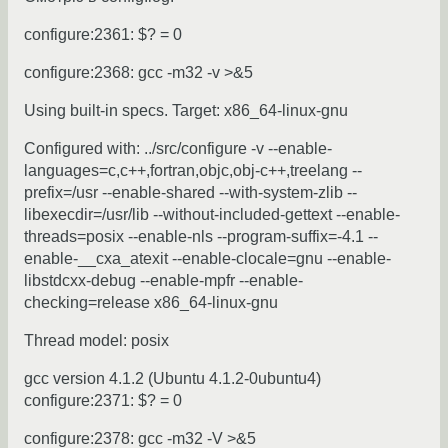
configure:2361: $? = 0
configure:2368: gcc -m32 -v >&5
Using built-in specs. Target: x86_64-linux-gnu
Configured with: ../src/configure -v --enable-
languages=c,c++,fortran,objc,obj-c++,treelang --
prefix=/usr --enable-shared --with-system-zlib --
libexecdir=/usr/lib --without-included-gettext --enable-
threads=posix --enable-nls --program-suffix=-4.1 --
enable-__cxa_atexit --enable-clocale=gnu --enable-
libstdcxx-debug --enable-mpfr --enable-
checking=release x86_64-linux-gnu
Thread model: posix
gcc version 4.1.2 (Ubuntu 4.1.2-0ubuntu4)
configure:2371: $? = 0
configure:2378: gcc -m32 -V >&5