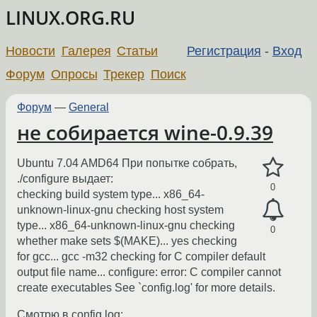
LINUX.ORG.RU
Новости
Галерея
Статьи
Регистрация
-
Вход
Форум
Опросы
Трекер
Поиск
Форум
—
General
не собирается wine-0.9.39
Ubuntu 7.04 AMD64 При попытке собрать,
./configure выдает:
0
checking build system type... x86_64-
unknown-linux-gnu checking host system
type... x86_64-unknown-linux-gnu checking
0
whether make sets $(MAKE)... yes checking
for gcc... gcc -m32 checking for C compiler default
output file name... configure: error: C compiler cannot
create executables See `config.log' for more details.
Смотрю в config.log: