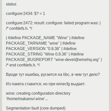
status
configure:2434: $? = 1
configure:2472: result: configure: failed program was: |
/* confdefs.h. */
| #define PACKAGE_NAME "Wine" | #define
PACKAGE_TARNAME "wine" | #define
PACKAGE_VERSION "0.9.36" | #define
PACKAGE_STRING "Wine 0.9.36" | #define
PACKAGE_BUGREPORT "wine-devel@winehq.org" |
/* end confdefs.h. */
Вроде тут ошибка, ругается на libc, в чем тут дело?
Из пакета ставится, но при winecfg выдает:
wine: creating configuration directory
'/home/makarov/.wine'...
Segmentation fault (core dumped)