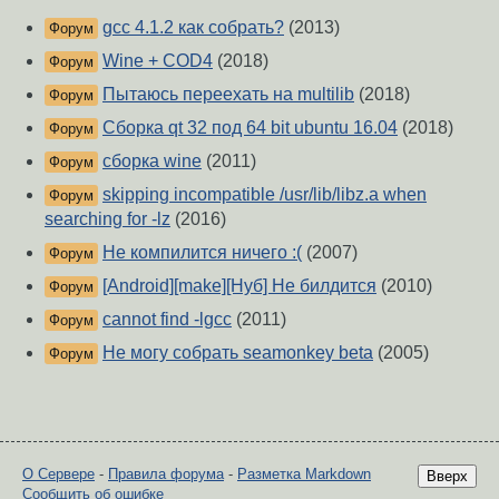
gcc 4.1.2 как собрать?
(2013)
Форум
Wine + COD4
(2018)
Форум
Пытаюсь переехать на multilib
(2018)
Форум
Сборка qt 32 под 64 bit ubuntu 16.04
(2018)
Форум
сборка wine
(2011)
Форум
skipping incompatible /usr/lib/libz.a when
Форум
searching for -lz
(2016)
Не компилится ничего :(
(2007)
Форум
[Android][make][Нуб] Не билдится
(2010)
Форум
cannot find -lgcc
(2011)
Форум
Не могу собрать seamonkey beta
(2005)
Форум
О Сервере
-
Правила форума
-
Разметка Markdown
Вверх
Сообщить об ошибке