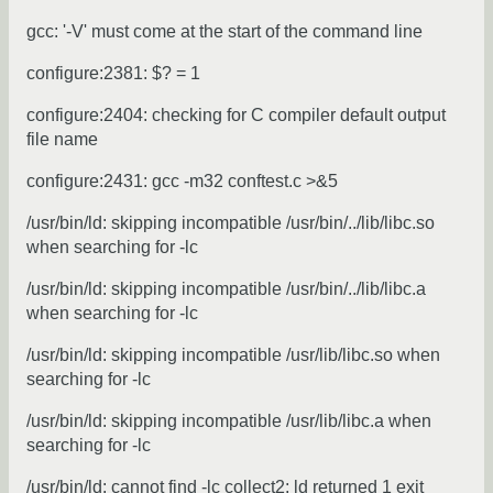
gcc: '-V' must come at the start of the command line
configure:2381: $? = 1
configure:2404: checking for C compiler default output
file name
configure:2431: gcc -m32 conftest.c >&5
/usr/bin/ld: skipping incompatible /usr/bin/../lib/libc.so
when searching for -lc
/usr/bin/ld: skipping incompatible /usr/bin/../lib/libc.a
when searching for -lc
/usr/bin/ld: skipping incompatible /usr/lib/libc.so when
searching for -lc
/usr/bin/ld: skipping incompatible /usr/lib/libc.a when
searching for -lc
/usr/bin/ld: cannot find -lc collect2: ld returned 1 exit