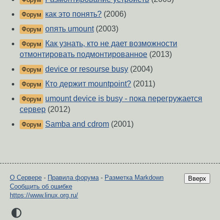
как это понять?
(2006)
Форум
опять umount
(2003)
Форум
Как узнать, кто не дает возможности
Форум
отмонтировать подмонтированное
(2013)
device or resourse busy
(2004)
Форум
Кто держит mountpoint?
(2011)
Форум
umount device is busy - пока перегружается
Форум
сервер
(2012)
Samba and cdrom
(2001)
Форум
О Сервере
-
Правила форума
-
Разметка Markdown
Вверх
Сообщить об ошибке
https://www.linux.org.ru/