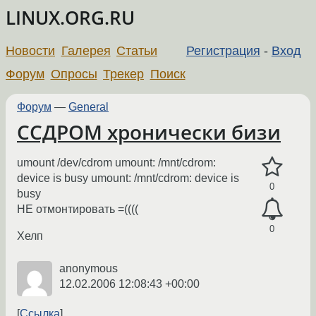
LINUX.ORG.RU
Новости
Галерея
Статьи
Регистрация
-
Вход
Форум
Опросы
Трекер
Поиск
Форум
—
General
CСДРОМ хронически бизи
umount /dev/cdrom umount: /mnt/cdrom:
device is busy umount: /mnt/cdrom: device is
0
busy
НЕ отмонтировать =((((
0
Хелп
anonymous
12.02.2006 12:08:43 +00:00
Ссылка